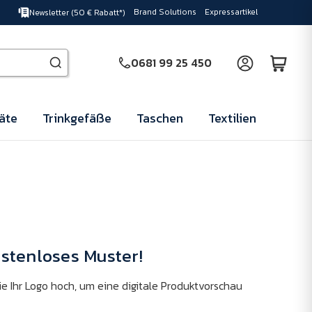
Brand Solutions
Expressartikel
Newsletter (50 € Rabatt*)
0681 99 25 450
äte
Trinkgefäße
Taschen
Textilien
ostenloses Muster!
e Ihr Logo hoch, um eine digitale Produktvorschau