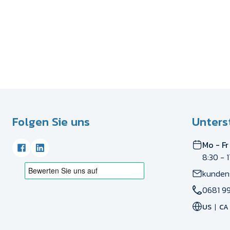
Folgen Sie uns
Unters
Mo - Fr
8:30 - 
kunden
0681 99
US
CA