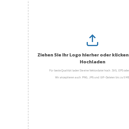
Ziehen Sie Ihr Logo hierher oder klicke
Hochladen
Für beste Qualität laden Sie eine Vektordatei hoch: .SVG, .EPS oder
Wir akzeptieren auch .PNG, .JPG und .GIF-Dateien bis zu 5 MB