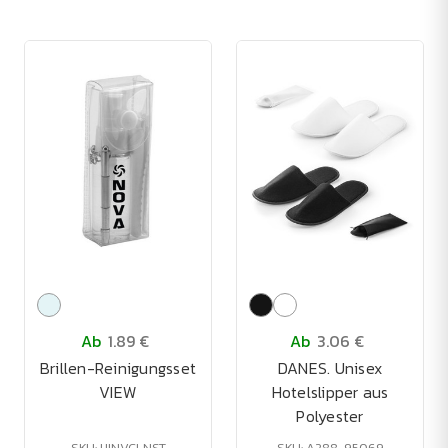
Ab
1.89 €
Ab
3.06 €
Brillen-Reinigungsset
DANES. Unisex
VIEW
Hotelslipper aus
Polyester
SKU: HINVCLNST
SKU: A288-95069