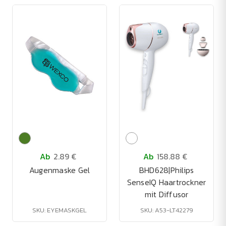
Ab
2.89 €
Ab
158.88 €
Augenmaske Gel
BHD628|Philips
SenseIQ Haartrockner
mit Diffusor
SKU: EYEMASKGEL
SKU: A53-LT42279