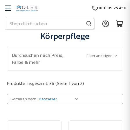
0681 99 25 450
Suchen
Zu Hauptinhalt springen
Körperpflege
Durchsuchen nach Preis,
Filter anzeigen
Farbe & mehr
Produkte insgesamt: 36
(Seite 1 von 2)
Sortieren nach: