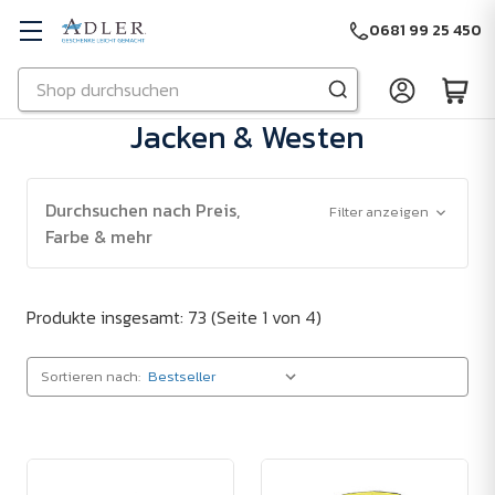
0681 99 25 450
Suchen
Zu Hauptinhalt springen
Jacken & Westen
Durchsuchen nach Preis,
Filter anzeigen
Farbe & mehr
Produkte insgesamt: 73
(Seite 1 von 4)
Sortieren nach: