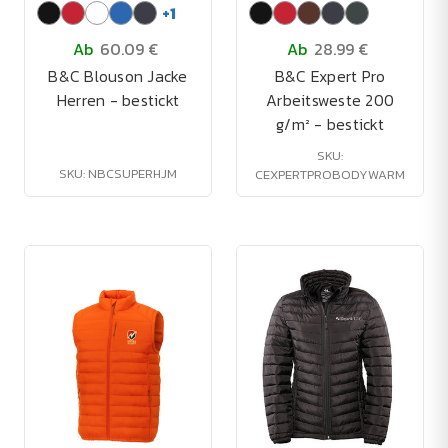
+
1
Ab
60.09 €
Ab
28.99 €
B&C Blouson Jacke
B&C Expert Pro
Herren - bestickt
Arbeitsweste 200
g/m² - bestickt
SKU:
SKU: NBCSUPERHJM
CEXPERTPROBODYWARM