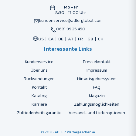
Mo - Fr
8:30 - 17:00 Uhr
kundenservice@adlerglobal.com
0681 99 25 450
US
CA
DE
AT
FR
GB
CH
Interessante Links
Kundenservice
Pressekontakt
Über uns
Impressum
Rücksendungen
Hinweisgebersystem
Kontakt
FAQ
Katalog
Magazin
Karriere
Zahlungsmöglichkeiten
Zufriedenheitsgarantie
Versand- und Lieferoptionen
© 2026 ADLER Werbegeschenke