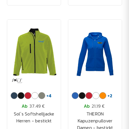
+
4
+
2
Ab
37.49 €
Ab
21.19 €
Sol´s Softshelljacke
THERON
Herren - bestickt
Kapuzenpullover
Damen - bestickt