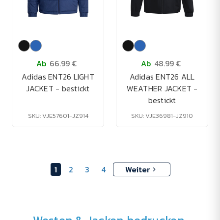
Ab
66.99 €
Ab
48.99 €
Adidas ENT26 LIGHT
Adidas ENT26 ALL
JACKET - bestickt
WEATHER JACKET -
bestickt
SKU: VJE57601-JZ914
SKU: VJE36981-JZ910
1
2
3
4
Weiter