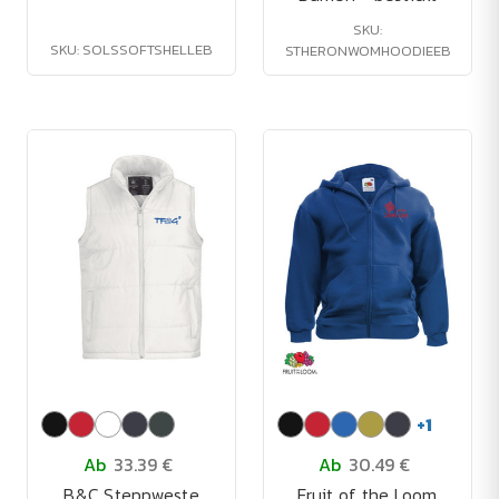
SKU:
SKU: SOLSSOFTSHELLEB
STHERONWOMHOODIEEB
+
1
Ab
33.39 €
Ab
30.49 €
B&C Steppweste
Fruit of the Loom