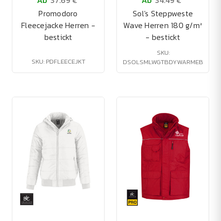
Ab
37.69 €
Ab
34.49 €
Promodoro
Sol's Steppweste
Fleecejacke Herren -
Wave Herren 180 g/m²
bestickt
- bestickt
SKU:
SKU: PDFLEECEJKT
DSOLSMLWGTBDYWARMEB