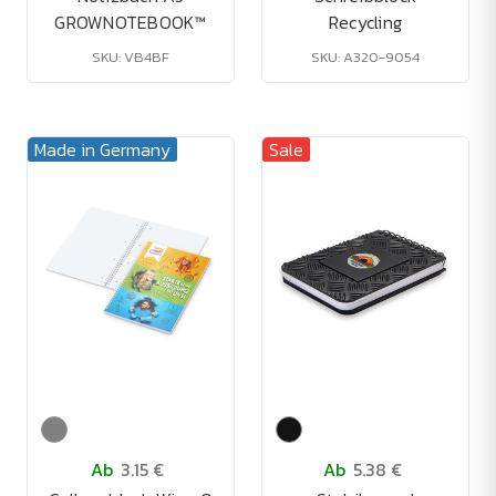
GROWNOTEBOOK™
Recycling
SKU: VB4BF
SKU: A320-9054
Made in Germany
Sale
Ab
3.15 €
Ab
5.38 €