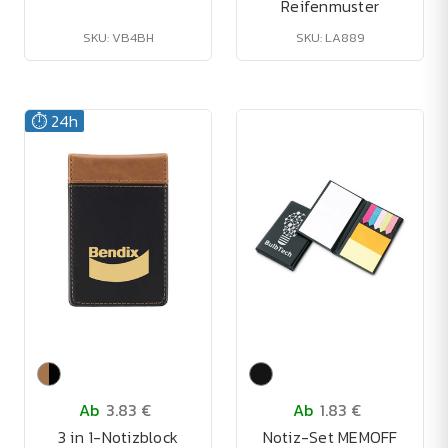
Reifenmuster
SKU: VB4BH
SKU: LA889
⏱️ 24h
Ab
3.83 €
Ab
1.83 €
3 in 1-Notizblock
Notiz-Set MEMOFF