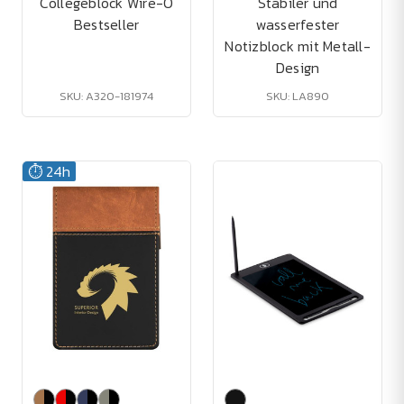
Collegeblock Wire-O
Stabiler und
Bestseller
wasserfester
Notizblock mit Metall-
Design
SKU: A320-181974
SKU: LA890
⏱️ 24h