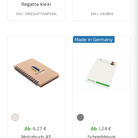
Regatta klein
SKU: 31REGATTANPSML
SKU: VB4BM
Made in Germany
Ab
6.27 €
Ab
1.24 €
Notizbuch A5
Schreibblock