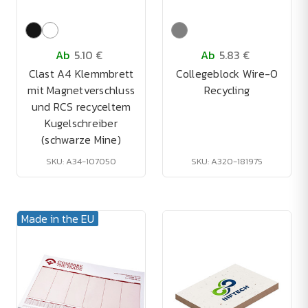
Ab
5.10 €
Ab
5.83 €
Clast A4 Klemmbrett
Collegeblock Wire-O
mit Magnetverschluss
Recycling
und RCS recyceltem
Kugelschreiber
(schwarze Mine)
SKU: A34-107050
SKU: A320-181975
Made in the EU