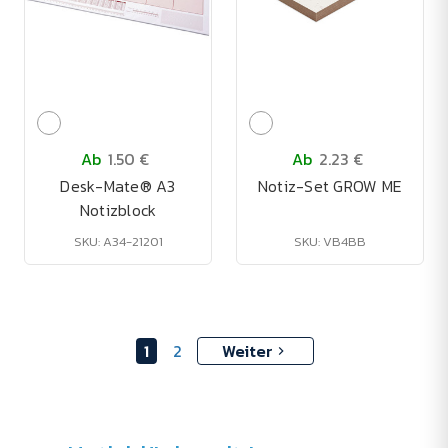
Ab
1.50 €
Ab
2.23 €
Desk-Mate® A3
Notiz-Set GROW ME
Notizblock
SKU: A34-21201
SKU: VB4BB
1
2
Weiter