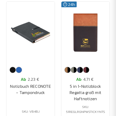
⏱️ 24h
Ab
2.23 €
Ab
4.71 €
Notizbuch RECONOTE
5 in 1-Notizblock
- Tampondruck
Regatta groß mit
Haftnotizen
SKU:
SKU: VB4BJ
51REGLRGNPWSTICKYNTS