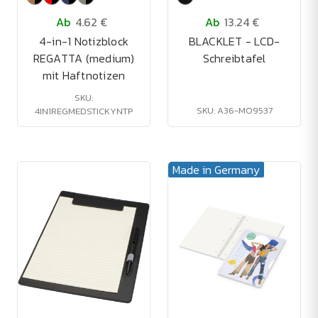
Ab
4.62 €
Ab
13.24 €
4-in-1 Notizblock
BLACKLET - LCD-
REGATTA (medium)
Schreibtafel
mit Haftnotizen
SKU:
SKU: A36-MO9537
4IN1REGMEDSTICKYNTP
Made in Germany