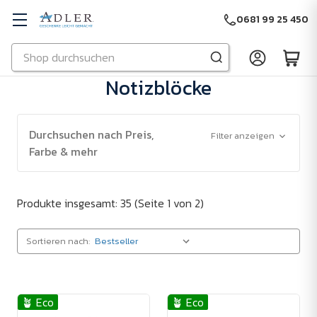
0681 99 25 450
Suchen
Zu Hauptinhalt springen
Notizblöcke
Durchsuchen nach Preis,
Filter anzeigen
Farbe & mehr
Produkte insgesamt: 35
(Seite 1 von 2)
Sortieren nach:
🪴 Eco
🪴 Eco