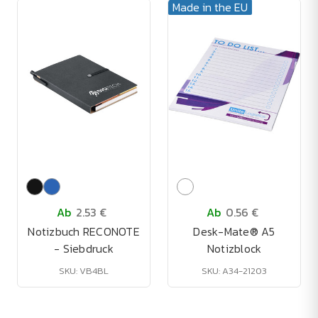
Made in the EU
Ab
2.53 €
Ab
0.56 €
Notizbuch RECONOTE
Desk-Mate® A5
- Siebdruck
Notizblock
SKU: VB4BL
SKU: A34-21203