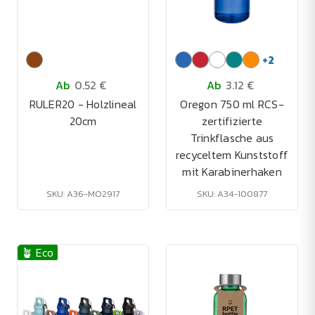
+
2
Ab
0.52 €
Ab
3.12 €
RULER20 - Holzlineal
Oregon 750 ml RCS-
20cm
zertifizierte
Trinkflasche aus
recyceltem Kunststoff
mit Karabinerhaken
SKU: A36-MO2917
SKU: A34-100877
🪴 Eco