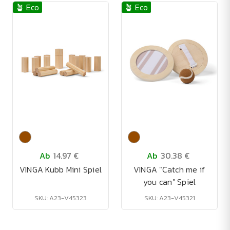
🪴 Eco
🪴 Eco
Ab
14.97 €
Ab
30.38 €
VINGA Kubb Mini Spiel
VINGA "Catch me if
you can" Spiel
SKU: A23-V45323
SKU: A23-V45321