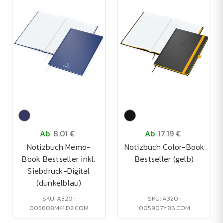
Ab
8.01 €
Ab
17.19 €
Notizbuch Memo-
Notizbuch Color-Book
Book Bestseller inkl.
Bestseller (gelb)
Siebdruck-Digital
(dunkelblau)
SKU: A320-
SKU: A320-
005608M41.D2.COM
005907Y86.COM