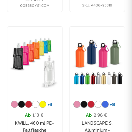
SKU: A406-95319
005850Y81.COM
+
3
+
8
Ab
1.13 €
Ab
2.96 €
KWILL. 460 ml PE-
LANDSCAPE S.
Faltflasche
Aluminium-