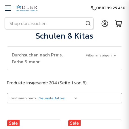
0681 99 25 450
Suchen
Zu Hauptinhalt springen
Schulen & Kitas
Durchsuchen nach Preis,
Filter anzeigen
Farbe & mehr
Produkte insgesamt: 204
(Seite 1 von 6)
Sortieren nach:
Sale
Sale