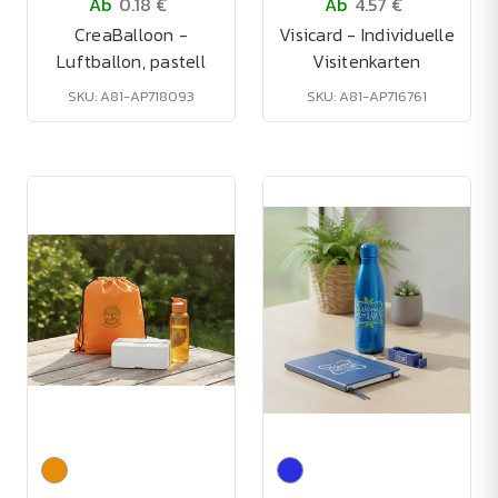
Ab
0.18 €
Ab
4.57 €
CreaBalloon -
Visicard - Individuelle
Luftballon, pastell
Visitenkarten
SKU: A81-AP718093
SKU: A81-AP716761