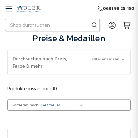
0681 99 25 450
Suchen
Zu Hauptinhalt springen
Preise & Medaillen
Durchsuchen nach Preis,
Filter anzeigen
Farbe & mehr
Produkte insgesamt: 10
Sortieren nach: