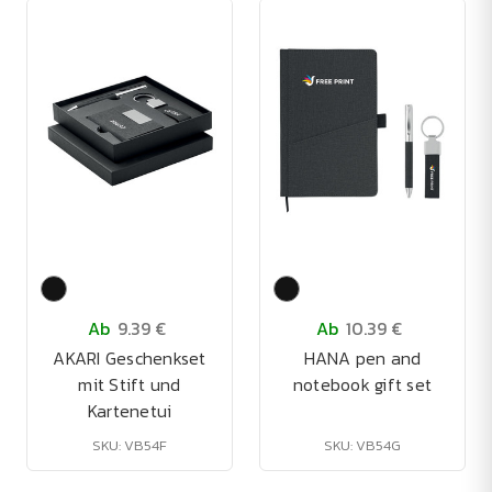
Ab
9.39 €
Ab
10.39 €
AKARI Geschenkset
HANA pen and
mit Stift und
notebook gift set
Kartenetui
SKU: VB54F
SKU: VB54G