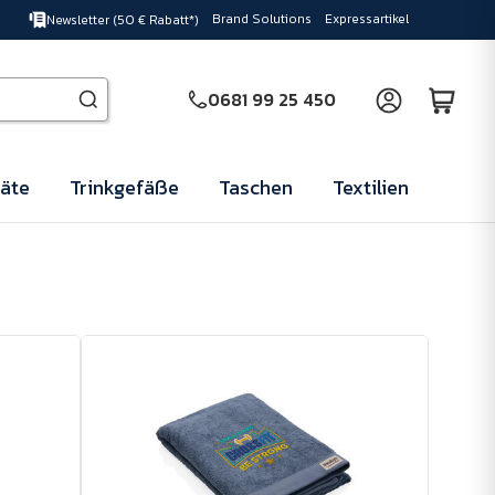
Brand Solutions
Expressartikel
Newsletter (50 € Rabatt*)
0681 99 25 450
äte
Trinkgefäße
Taschen
Textilien