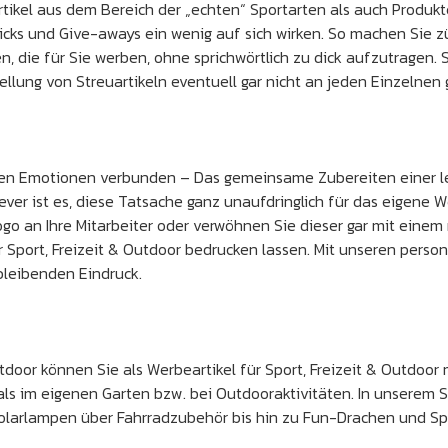
rtikel aus dem Bereich der „echten“ Sportarten als auch Produk
cks und Give-aways ein wenig auf sich wirken. So machen Sie zü
die für Sie werben, ohne sprichwörtlich zu dick aufzutragen. S
ellung von Streuartikeln eventuell gar nicht an jeden Einzelnen
ven Emotionen verbunden – Das gemeinsame Zubereiten einer le
ever ist es, diese Tatsache ganz unaufdringlich für das eigene 
 an Ihre Mitarbeiter oder verwöhnen Sie dieser gar mit einem r
Sport, Freizeit & Outdoor bedrucken lassen. Mit unseren persona
 bleibenden Eindruck.
door können Sie als Werbeartikel für Sport, Freizeit & Outdoor
ls im eigenen Garten bzw. bei Outdooraktivitäten. In unserem S
olarlampen über Fahrradzubehör bis hin zu Fun-Drachen und Spr