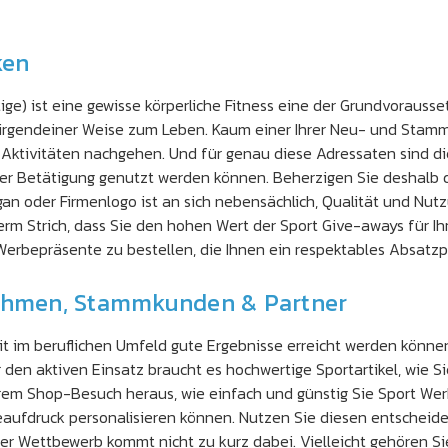
ken
e) ist eine gewisse körperliche Fitness eine der Grundvorausset
n irgendeiner Weise zum Leben. Kaum einer Ihrer Neu- und Stam
hen Aktivitäten nachgehen. Und für genau diese Adressaten sind 
er Betätigung genutzt werden können. Beherzigen Sie deshalb d
n oder Firmenlogo ist an sich nebensächlich, Qualität und Nut
term Strich, dass Sie den hohen Wert der Sport Give-aways für 
Werbepräsente zu bestellen, die Ihnen ein respektables Absatzp
nehmen, Stammkunden & Partner
im beruflichen Umfeld gute Ergebnisse erreicht werden können. N
r den aktiven Einsatz braucht es hochwertige Sportartikel, wie 
t Ihrem Shop-Besuch heraus, wie einfach und günstig Sie Sport We
aufdruck personalisieren können. Nutzen Sie diesen entscheide
er Wettbewerb kommt nicht zu kurz dabei. Vielleicht gehören Si