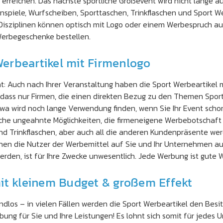
erreichen. Das nächste sportliche Großevent wird nicht lange au
piele, Wurfscheiben, Sporttaschen, Trinkflaschen und Sport We
 Disziplinen können optisch mit Logo oder einem Werbespruch auf
 Werbegeschenke bestellen.
erbeartikel mit Firmenlogo
t: Auch nach Ihrer Veranstaltung haben die Sport Werbeartikel 
so, dass nur Firmen, die einen direkten Bezug zu den Themen Spo
twa wird noch lange Verwendung finden, wenn Sie Ihr Event scho
che ungeahnte Möglichkeiten, die firmeneigene Werbebotschaft 
d Trinkflaschen, aber auch all die anderen Kundenpräsente we
en die Nutzer der Werbemittel auf Sie und Ihr Unternehmen 
rden, ist für Ihre Zwecke unwesentlich. Jede Werbung ist gute W
it kleinem Budget & großem Effekt
dlos – in vielen Fällen werden die Sport Werbeartikel den Besit
ng für Sie und Ihre Leistungen! Es lohnt sich somit für jedes 