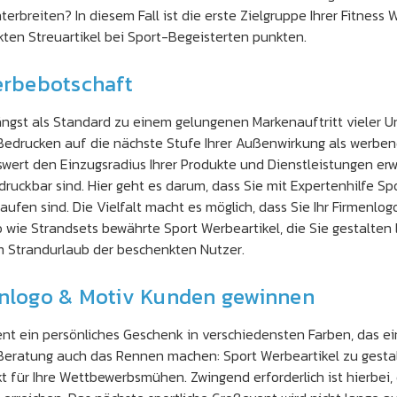
rbreiten? In diesem Fall ist die erste Zielgruppe Ihrer Fitness 
ten Streuartikel bei Sport-Begeisterten punkten.
Werbebotschaft
gst als Standard zu einem gelungenen Markenauftritt vieler U
rucken auf die nächste Stufe Ihrer Außenwirkung als werbende
iswert den Einzugsradius Ihrer Produkte und Dienstleistungen e
druckbar sind. Hier geht es darum, dass Sie mit Expertenhilfe Sp
aufen sind. Die Vielfalt macht es möglich, dass Sie Ihr Firmenlo
wie Strandsets bewährte Sport Werbeartikel, die Sie gestalten l
 Strandurlaub der beschenkten Nutzer.
enlogo & Motiv Kunden gewinnen
nt ein persönliches Geschenk in verschiedensten Farben, da
 Beratung auch das Rennen machen: Sport Werbeartikel zu gesta
kt für Ihre Wettbewerbsmühen. Zwingend erforderlich ist hierbei,