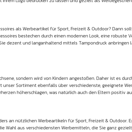
it Ihrem Logo bedrucken zu lassen und gezielt als Werbegeschen
ssoires als Werbeartikel für Sport, Freizeit & Outdoor? Dann so
essoires bestechen durch einen modernen Look, eine robuste Ve
Sie dezent und langanhaltend mittels Tampondruck anbringen l
chsene, sondern wird von Kindern angestoßen. Daher ist es durc
gt unser Sortiment ebenfalls über verschiedenste, geeignete Werb
herzen höherschlagen, was natürlich auch den Eltern positiv au
ers an nützlichen Werbeartikeln für Sport, Freizeit & Outdoor. E
ie Wahl aus verschiedensten Werbemitteln, die Sie ganz gezielt