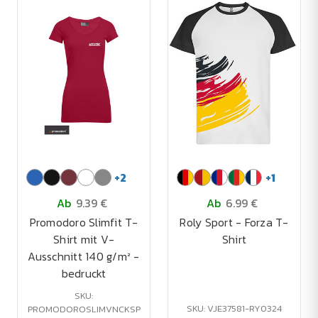
+
2
+
1
Ab
9.39 €
Ab
6.99 €
Promodoro Slimfit T-
Roly Sport - Forza T-
Shirt mit V-
Shirt
Ausschnitt 140 g/m² -
bedruckt
SKU:
SKU: VJE37581-RY0324
PROMODOROSLIMVNCKSP