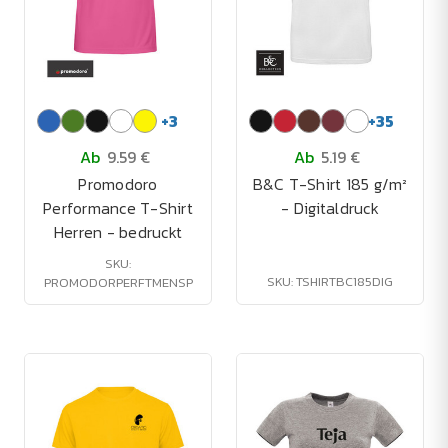
+
3
+
35
Ab
9.59 €
Ab
5.19 €
Promodoro
B&C T-Shirt 185 g/m²
Performance T-Shirt
- Digitaldruck
Herren - bedruckt
SKU:
SKU: TSHIRTBC185DIG
PROMODORPERFTMENSP