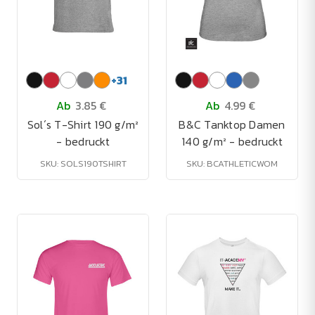
+
31
Ab
3.85 €
Ab
4.99 €
Sol´s T-Shirt 190 g/m²
B&C Tanktop Damen
- bedruckt
140 g/m² - bedruckt
SKU: SOLS190TSHIRT
SKU: BCATHLETICWOM