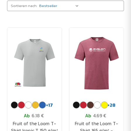
Sortieren nach:
+
17
+
28
Ab
6.18 €
Ab
4.69 €
Fruit of the Loom T-
Fruit of the Loom T-
Shirt Iconic T 150 g/m²
Shirt 165 g/m² -