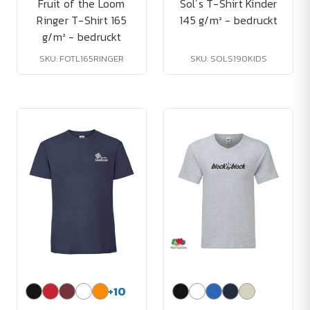
Fruit of the Loom
Sol´s T-Shirt Kinder
Ringer T-Shirt 165
145 g/m² - bedruckt
g/m² - bedruckt
SKU: FOTL165RINGER
SKU: SOLS190KIDS
+
10