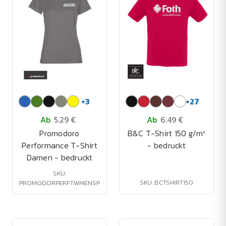
+
3
+
27
Ab
5.29 €
Ab
6.49 €
Promodoro
B&C T-Shirt 150 g/m²
Performance T-Shirt
- bedruckt
Damen - bedruckt
SKU:
SKU: BCTSHIRT150
PROMODORPERFTWMENSP