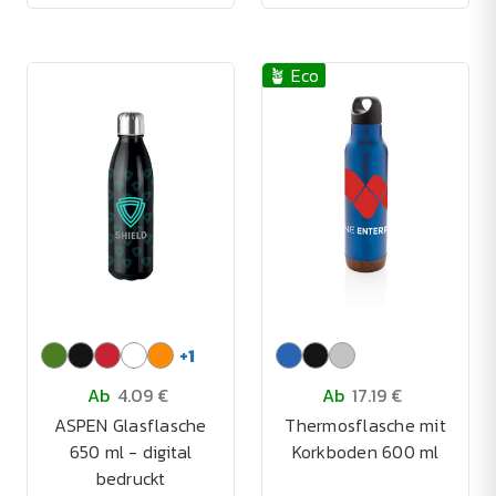
🪴 Eco
+
1
Ab
4.09 €
Ab
17.19 €
ASPEN Glasflasche
Thermosflasche mit
650 ml - digital
Korkboden 600 ml
bedruckt