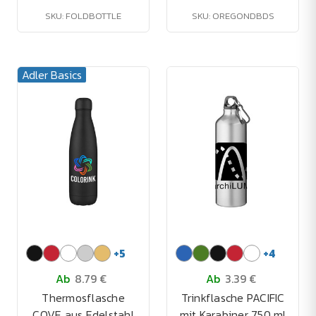
SKU: FOLDBOTTLE
SKU: OREGONDBDS
Adler Basics
+
5
+
4
Ab
8.79 €
Ab
3.39 €
Thermosflasche
Trinkflasche PACIFIC
COVE aus Edelstahl
mit Karabiner 750 ml