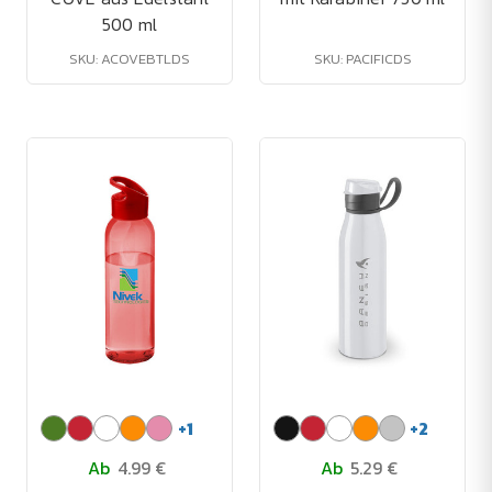
500 ml
SKU: ACOVEBTLDS
SKU: PACIFICDS
+
1
+
2
Ab
4.99 €
Ab
5.29 €