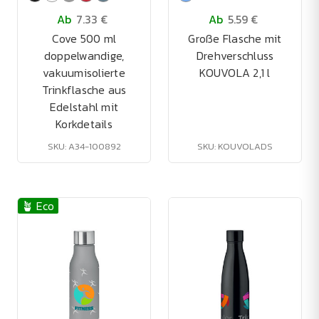
Ab
7.33 €
Ab
5.59 €
Cove 500 ml
Große Flasche mit
doppelwandige,
Drehverschluss
vakuumisolierte
KOUVOLA 2,1 l
Trinkflasche aus
Edelstahl mit
Korkdetails
SKU: A34-100892
SKU: KOUVOLADS
🪴 Eco