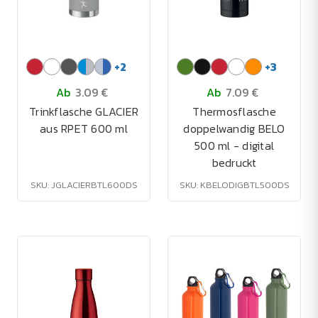
+
2
+
3
Ab
3.09 €
Ab
7.09 €
Trinkflasche GLACIER
Thermosflasche
aus RPET 600 ml
doppelwandig BELO
500 ml - digital
bedruckt
SKU: JGLACIERBTL600DS
SKU: KBELODIGBTL500DS