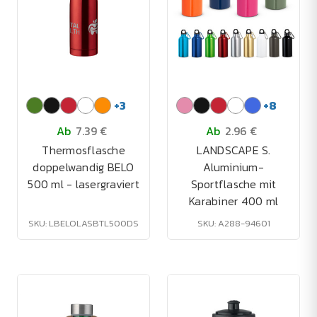
+
3
+
8
Ab
7.39 €
Ab
2.96 €
Thermosflasche
LANDSCAPE S.
doppelwandig BELO
Aluminium-
500 ml - lasergraviert
Sportflasche mit
Karabiner 400 ml
SKU: LBELOLASBTL500DS
SKU: A288-94601