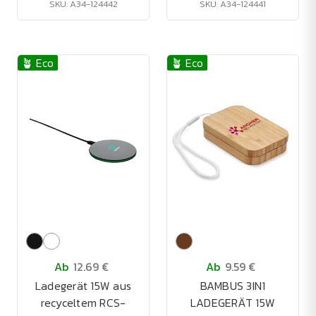
SKU: A34-124442
SKU: A34-124441
🪴 Eco
🪴 Eco
Ab
12.69 €
Ab
9.59 €
Ladegerät 15W aus
BAMBUS 3IN1
recyceltem RCS-
LADEGERÄT 15W