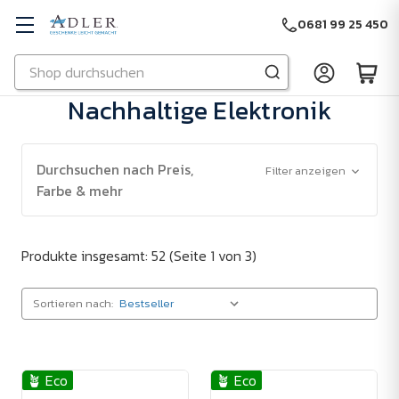
0681 99 25 450
Suchen
Zu Hauptinhalt springen
Nachhaltige Elektronik
Durchsuchen nach Preis,
Filter anzeigen
Farbe & mehr
Produkte insgesamt: 52
(Seite 1 von 3)
Sortieren nach:
🪴 Eco
🪴 Eco