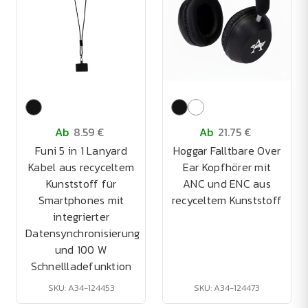
Ab
8.59 €
Ab
21.75 €
Funi 5 in 1 Lanyard
Hoggar Falltbare Over
Kabel aus recyceltem
Ear Kopfhörer mit
Kunststoff für
ANC und ENC aus
Smartphones mit
recyceltem Kunststoff
integrierter
Datensynchronisierung
und 100 W
Schnellladefunktion
SKU: A34-124453
SKU: A34-124473