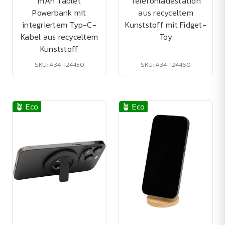
mAh Tablet
Telefonladestation
Powerbank mit
aus recyceltem
integriertem Typ-C-
Kunststoff mit Fidget-
Kabel aus recyceltem
Toy
Kunststoff
SKU: A34-124450
SKU: A34-124460
🪴 Eco
🪴 Eco