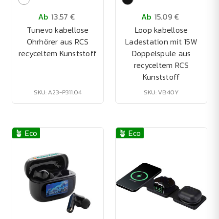
Ab
13.57 €
Ab
15.09 €
Tunevo kabellose
Loop kabellose
Ohrhörer aus RCS
Ladestation mit 15W
recyceltem Kunststoff
Doppelspule aus
recyceltem RCS
Kunststoff
SKU: A23-P311.04
SKU: VB40Y
🪴 Eco
🪴 Eco