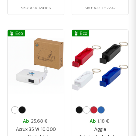
SKU: A34-124386
SKU: A23-P322.42
🪴 Eco
🪴 Eco
Ab
25.68 €
Ab
1.18 €
Acrux 35 W 10.000
Aggia