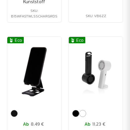
Kunststoff
SKU:
SKU: VB6ZZ
B15WFASTWLSSCHARGRDS
🪴 Eco
🪴 Eco
Ab
8.49 €
Ab
11.23 €