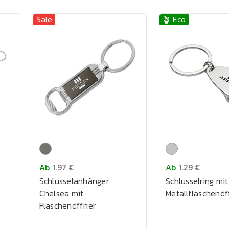
Sale
🪴 Eco
Ab
1.97 €
Ab
1.29 €
r
Schlüsselanhänger
Schlüsselring mit
Chelsea mit
Metallflaschenöf
Flaschenöffner