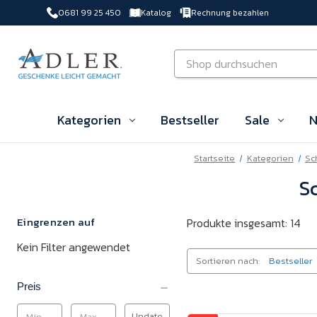
0681 99 25 450
Katalog
Rechnung bezahlen
Zu Hauptinhalt springen
Suchen
Kategorien
Bestseller
Sale
N
Startseite
Kategorien
Sc
S
Eingrenzen auf
Produkte insgesamt: 14
Kein Filter angewendet
Sortieren nach:
Preis
Update