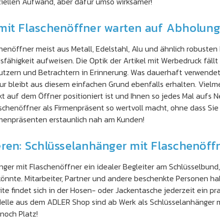
ziellen Aufwand, aber dafür umso wirksamer!
mit Flaschenöffner warten auf Abholung
enöffner meist aus Metall, Edelstahl, Alu und ähnlich robusten 
fähigkeit aufweisen. Die Optik der Artikel mit Werbedruck fäll
tzern und Betrachtern in Erinnerung. Was dauerhaft verwendet w
ur bleibt aus diesem einfachen Grund ebenfalls erhalten. Vielm
t auf dem Öffner positioniert ist und Ihnen so jedes Mal aufs N
laschenöffner als Firmenpräsent so wertvoll macht, ohne dass S
rmenpräsenten erstaunlich nah am Kunden!
eren: Schlüsselanhänger mit Flaschenöf
ger mit Flaschenöffner ein idealer Begleiter am Schlüsselbund,
nnte. Mitarbeiter, Partner und andere beschenkte Personen ha
te findet sich in der Hosen- oder Jackentasche jederzeit ein pra
le aus dem ADLER Shop sind ab Werk als Schlüsselanhänger mit 
noch Platz!