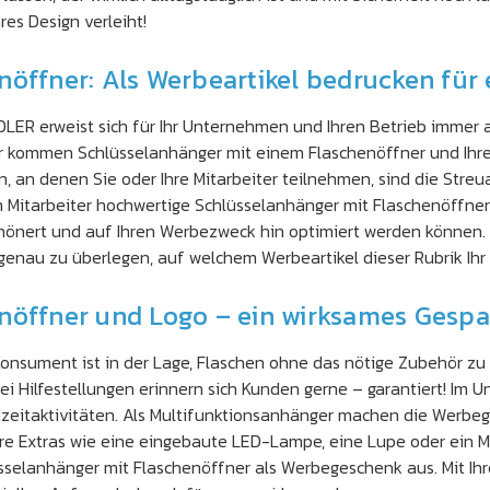
es Design verleiht!
öffner: Als Werbeartikel bedrucken für 
ER erweist sich für Ihr Unternehmen und Ihren Betrieb immer al
r kommen Schlüsselanhänger mit einem Flaschenöffner und Ihrem
 an denen Sie oder Ihre Mitarbeiter teilnehmen, sind die Streu
itarbeiter hochwertige Schlüsselanhänger mit Flaschenöffner s
chönert und auf Ihren Werbezweck hin optimiert werden können.
, genau zu überlegen, auf welchem Werbeartikel dieser Rubrik I
enöffner und Logo – ein wirksames Gesp
 Konsument ist in der Lage, Flaschen ohne das nötige Zubehör z
ei Hilfestellungen erinnern sich Kunden gerne – garantiert! Im 
izeitaktivitäten. Als Multifunktionsanhänger machen die Werbeg
ere Extras wie eine eingebaute LED-Lampe, eine Lupe oder ein M
üsselanhänger mit Flaschenöffner als Werbegeschenk aus. Mit I