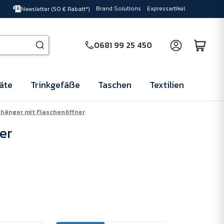
Brand Solutions
Expressartikel
Newsletter (50 € Rabatt*)
0681 99 25 450
äte
Trinkgefäße
Taschen
Textilien
hänger mit Flaschenöffner
er