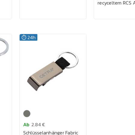
recyceltem RCS 
⏱️ 24h
Ab
2.84 €
Schlüsselanhänger Fabric