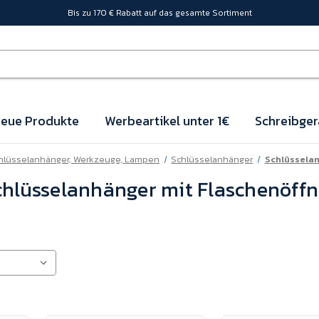
Bis zu 170 € Rabatt auf das gesamte Sortiment
eue Produkte
Werbeartikel unter 1€
Schreibger
hlüsselanhänger, Werkzeuge, Lampen
Schlüsselanhänger
Schlüsselan
chlüsselanhänger mit Flaschenöffn