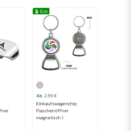
🪴 Eco
Ab
2.59 €
Einkaufswagenchip
fner
Flaschenöffner
magnetisch 1