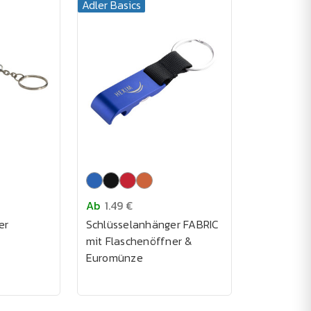
Adler Basics
Ab
1.49 €
er
Schlüsselanhänger FABRIC
mit Flaschenöffner &
Euromünze