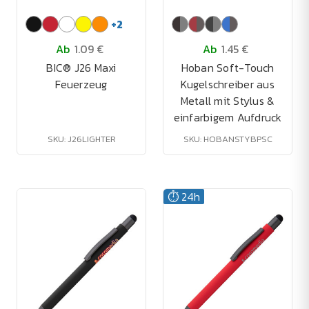
+
2
Ab
1.09 €
Ab
1.45 €
BIC® J26 Maxi
Hoban Soft-Touch
Feuerzeug
Kugelschreiber aus
Metall mit Stylus &
einfarbigem Aufdruck
SKU: J26LIGHTER
SKU: HOBANSTYBPSC
⏱️ 24h