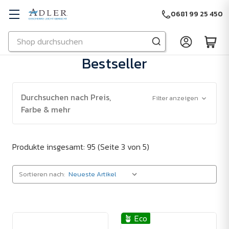
0681 99 25 450
Suchen
Zu Hauptinhalt springen
Bestseller
Durchsuchen nach Preis,
Filter anzeigen
Farbe & mehr
Produkte insgesamt: 95
(Seite 3 von 5)
Sortieren nach:
🪴 Eco