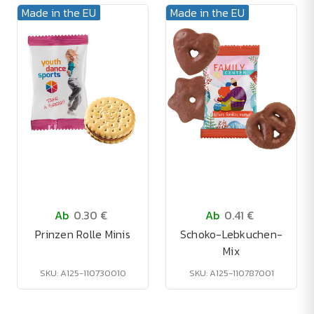
Made in the EU
Made in the EU
Ab
0.30 €
Ab
0.41 €
Prinzen Rolle Minis
Schoko-Lebkuchen-
Mix
SKU: A125-110730010
SKU: A125-110787001