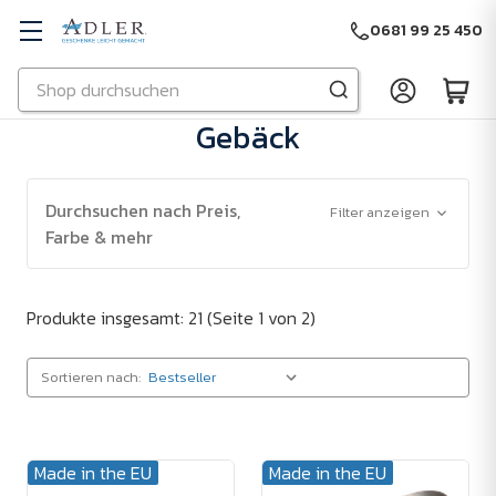
0681 99 25 450
Suchen
Zu Hauptinhalt springen
Gebäck
Durchsuchen nach Preis,
Filter anzeigen
Farbe & mehr
Produkte insgesamt: 21
(Seite 1 von 2)
Sortieren nach:
Made in the EU
Made in the EU