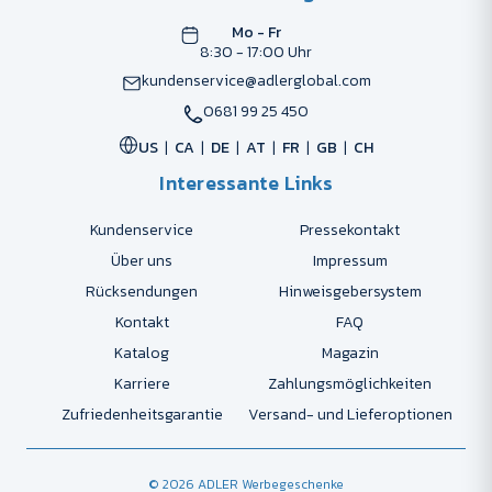
Mo - Fr
8:30 - 17:00 Uhr
kundenservice@adlerglobal.com
0681 99 25 450
US
CA
DE
AT
FR
GB
CH
Interessante Links
Kundenservice
Pressekontakt
Über uns
Impressum
Rücksendungen
Hinweisgebersystem
Kontakt
FAQ
Katalog
Magazin
Karriere
Zahlungsmöglichkeiten
Zufriedenheitsgarantie
Versand- und Lieferoptionen
© 2026 ADLER Werbegeschenke