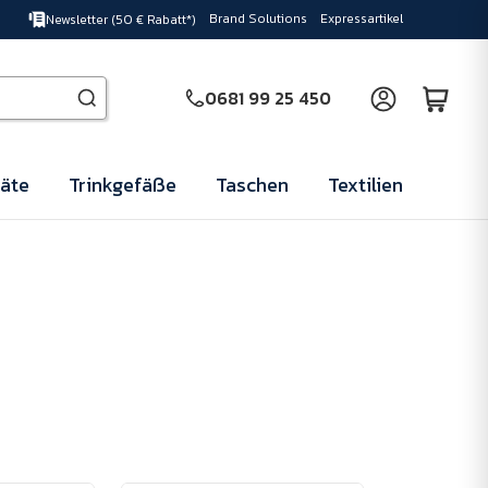
Brand Solutions
Expressartikel
Newsletter (50 € Rabatt*)
0681 99 25 450
äte
Trinkgefäße
Taschen
Textilien