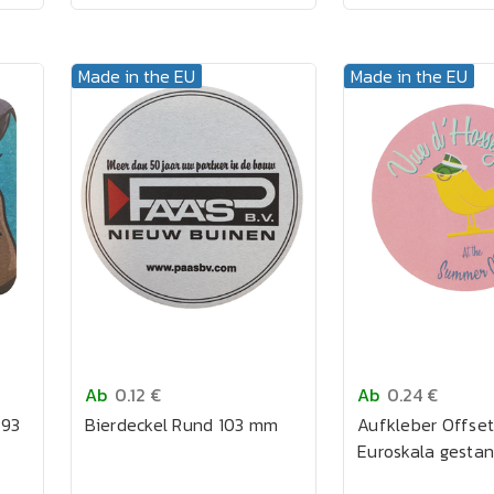
Made in the EU
Made in the EU
Ab
0.12 €
Ab
0.24 €
 93
Bierdeckel Rund 103 mm
Aufkleber Offse
Euroskala gestan