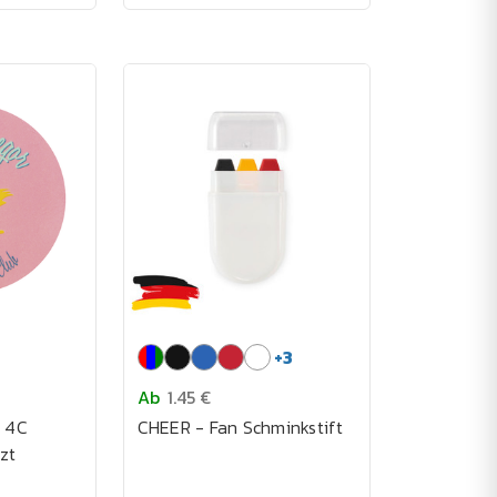
+
3
Ab
1.45 €
t 4C
CHEER - Fan Schminkstift
zt