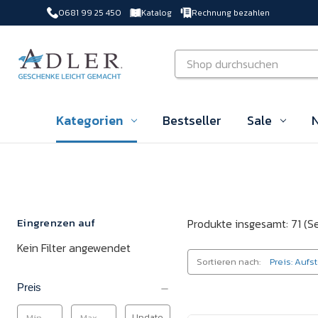
0681 99 25 450
Katalog
Rechnung bezahlen
Zu Hauptinhalt springen
Suchen
Kategorien
Bestseller
Sale
N
Eingrenzen auf
Produkte insgesamt: 71
(Se
Kein Filter angewendet
Sortieren nach:
Preis
Update