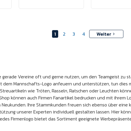
1
2
3
4
Weiter
die gerade Vereine oft und gerne nutzen, um den Teamgeist zu 
t dem Mannschafts-Logo anfeuern und unterstützen, tun dies m
 Streuartikeln wie Tröten, Rasseln, Ratschen oder Leuchten könn
hop können auch Firmen Fanartikel bedrucken und mit ihrem Lo
um Neukunden. Ihre Stammkunden freuen sich ebenso über eine k
ützung unserer Experten individuell gestalten lassen. Hier könn
jedes Firmenlogo bietet das Sortiment geeignete Werbepräsente.