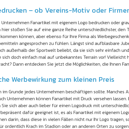
edrucken – ob Vereins-Motiv oder Firme
re Unternehmen Fanartikel mit eigenem Logo bedrucken oder gra
 hier stoßen Sie auf eine ganze Reihe unterschiedlichster, den 
 kommen können, aber ebenso für Ihre Firma als Werbegeschenke 
emitteln angesprochen zu fühlen. Längst sind aufblasbare Jube
außerhalb der Sportwelt beliebt, da sie sich sehr einfach und g
sich doch einfach mal auf unbekanntes Terrain vor! Vielleicht
cht? Dann entdecken Sie jetzt die Möglichkeiten, die Ihnen Fana
sche Werbewirkung zum kleinen Preis
ch im Grunde jedes Unternehmen beschäftigen sollte. Manches 
 auch Unternehmen können Fanartikel mit Druck versehen lassen
 Sie sich aber auch lieber für einen Logodruck mit unterschiedli
präsent dafür geeignet ist, es als Fanartikel mit eigenem Logo
 darin, dass diese in vielen Fällen nicht nur Ihr Logo tragen,
r ordentlich Krach im Stadion oder an anderen Orten zu sorgen