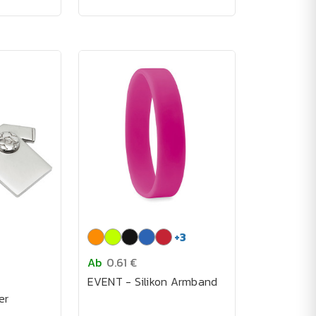
+
3
Ab
0.61 €
EVENT - Silikon Armband
er