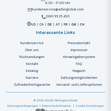
8:30 - 17:00 Uhr
kundenservice@adlerglobal.com
0681 99 25 450
US
CA
DE
AT
FR
GB
CH
Interessante Links
Kundenservice
Pressekontakt
Über uns
Impressum
Rücksendungen
Hinweisgebersystem
Kontakt
FAQ
Katalog
Magazin
Karriere
Zahlungsmöglichkeiten
Zufriedenheitsgarantie
Versand- und Lieferoptionen
© 2026 ADLER Werbegeschenke
Nutzungsbedingungen
| Datenschutzhinweise
| Cookie Enstellungen