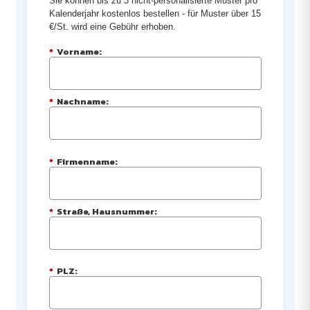
Sie können bis zu 3 nicht-personalisierte Muster pro
Kalenderjahr kostenlos bestellen - für Muster über 15
€/St. wird eine Gebühr erhoben.
*
Vorname:
*
Nachname:
*
Firmenname:
*
Straße, Hausnummer:
*
PLZ: