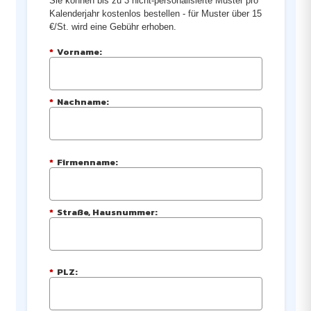
Sie können bis zu 3 nicht-personalisierte Muster pro
Kalenderjahr kostenlos bestellen - für Muster über 15
€/St. wird eine Gebühr erhoben.
*
Vorname:
*
Nachname:
*
Firmenname:
*
Straße, Hausnummer:
*
PLZ: