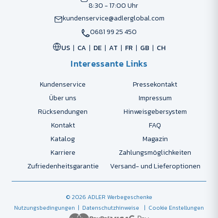
8:30 - 17:00 Uhr
kundenservice@adlerglobal.com
0681 99 25 450
US
CA
DE
AT
FR
GB
CH
Interessante Links
Kundenservice
Pressekontakt
Über uns
Impressum
Rücksendungen
Hinweisgebersystem
Kontakt
FAQ
Katalog
Magazin
Karriere
Zahlungsmöglichkeiten
Zufriedenheitsgarantie
Versand- und Lieferoptionen
© 2026 ADLER Werbegeschenke
Nutzungsbedingungen
| Datenschutzhinweise
| Cookie Enstellungen