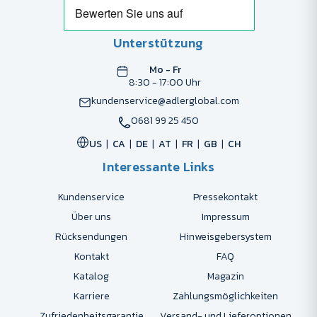
Unterstützung
Mo - Fr
8:30 - 17:00 Uhr
kundenservice@adlerglobal.com
0681 99 25 450
US
CA
DE
AT
FR
GB
CH
Interessante Links
Kundenservice
Pressekontakt
Über uns
Impressum
Rücksendungen
Hinweisgebersystem
Kontakt
FAQ
Katalog
Magazin
Karriere
Zahlungsmöglichkeiten
Zufriedenheitsgarantie
Versand- und Lieferoptionen