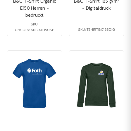
B&C T-Shirt Organic
B&C T-Shirt 185 g/m²
E150 Herren -
- Digitaldruck
bedruckt
SKU:
SKU: TSHIRTBC185DIG
UBCORGANICME150SP