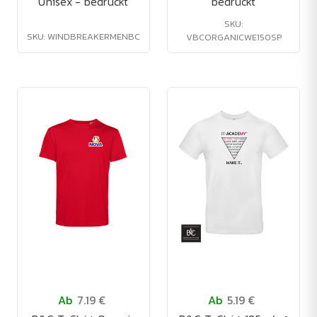
Unisex - bedruckt
bedruckt
SKU:
SKU: WINDBREAKERMENBC
VBCORGANICWE150SP
Ab
7.19 €
Ab
5.19 €