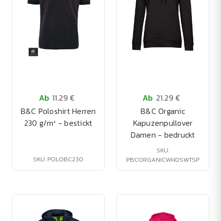
Ab
11.29 €
Ab
21.29 €
B&C Poloshirt Herren
B&C Organic
230 g/m² - bestickt
Kapuzenpullover
Damen - bedruckt
SKU:
SKU: POLOBC230
PBCORGANICWHDSWTSP