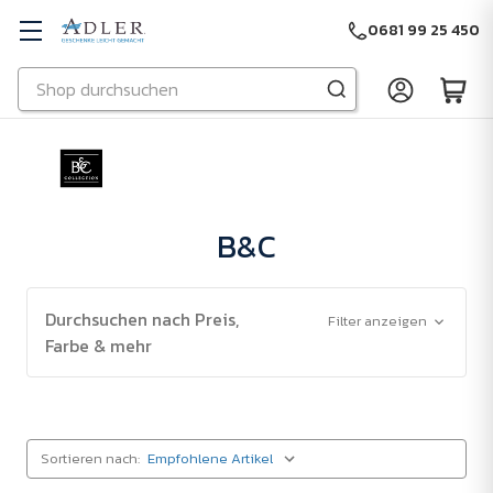
0681 99 25 450
Suchen
Zu Hauptinhalt springen
B&C
Durchsuchen nach Preis,
Filter anzeigen
Farbe & mehr
Sortieren nach: