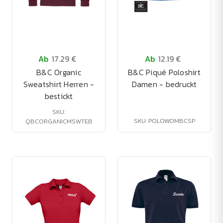
Ab
17.29 €
Ab
12.19 €
B&C Organic
B&C Piqué Poloshirt
Sweatshirt Herren -
Damen - bedruckt
bestickt
SKU:
SKU: POLOWOMBCSP
QBCORGANICMSWTEB