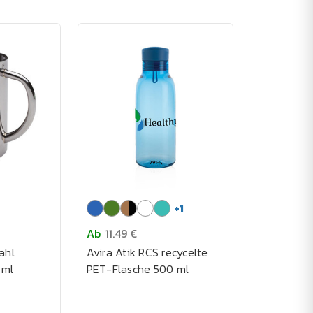
+
1
Ab
11.49 €
ahl
Avira Atik RCS recycelte
 ml
PET-Flasche 500 ml