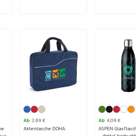
Ab
2.89 €
Ab
4.09 €
he
Aktentasche DOHA
ASPEN Glasflasc
bus
- digital bedruck