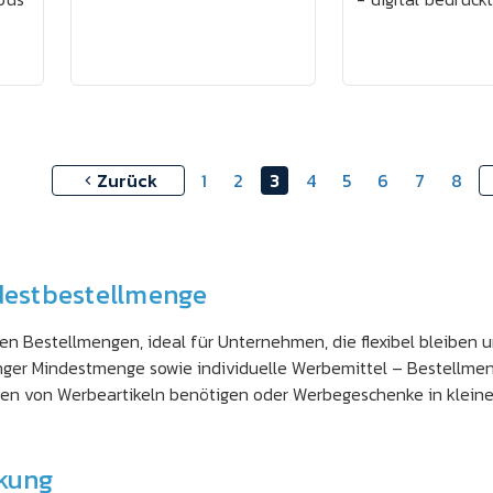
Zurück
1
2
3
4
5
6
7
8
ndestbestellmenge
en Bestellmengen, ideal für Unternehmen, die flexibel bleiben 
inger Mindestmenge sowie individuelle Werbemittel – Bestellmen
en von Werbeartikeln benötigen oder Werbegeschenke in kleine
rkung