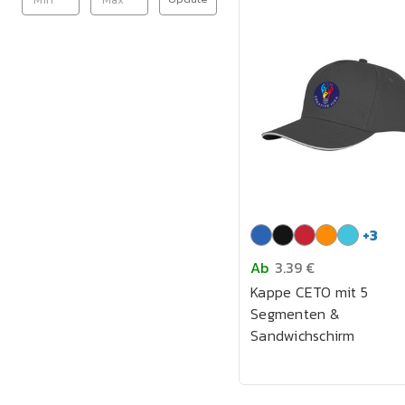
+
3
Ab
3.39 €
Kappe CETO mit 5
Segmenten &
Sandwichschirm