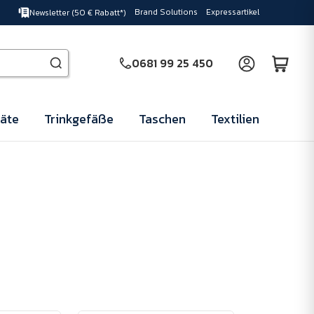
Brand Solutions
Expressartikel
Newsletter (50 € Rabatt*)
0681 99 25 450
äte
Trinkgefäße
Taschen
Textilien