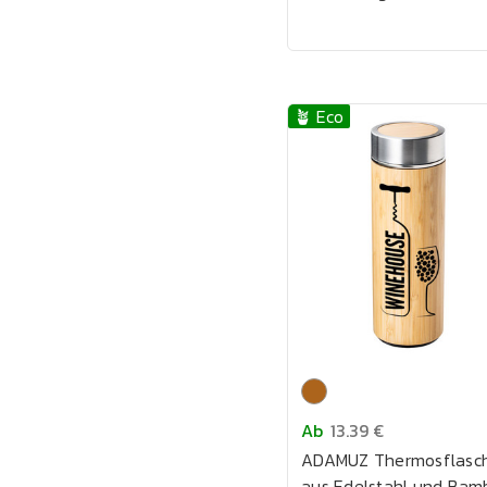
🪴 Eco
Ab
13.39 €
ADAMUZ Thermosflasc
aus Edelstahl und Bam