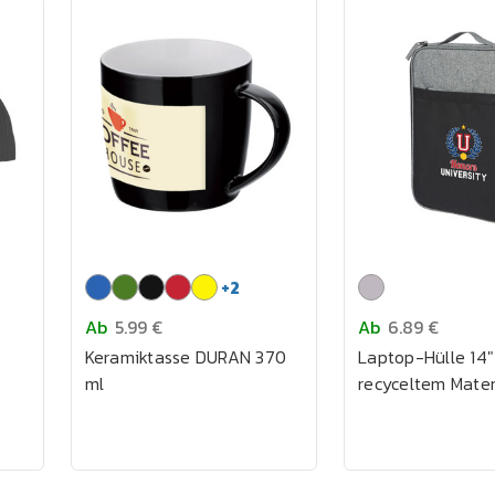
+
2
Ab
5.99 €
Ab
6.89 €
Keramiktasse DURAN 370
Laptop-Hülle 14"
ml
recyceltem Mater