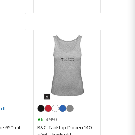
+
1
Ab
4.99 €
he 650 ml
B&C Tanktop Damen 140
t
g/m² - bedruckt