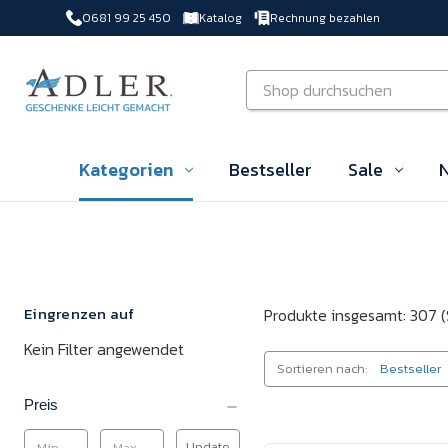
0681 99 25 450
Katalog
Rechnung bezahlen
Zu Hauptinhalt springen
Suchen
Kategorien
Bestseller
Sale
N
Eingrenzen auf
Produkte insgesamt: 307
(
Kein Filter angewendet
Sortieren nach:
Preis
Update