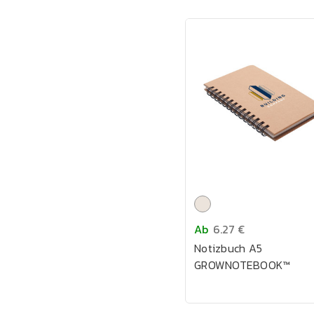
Ab
6.27 €
Notizbuch A5
GROWNOTEBOOK™