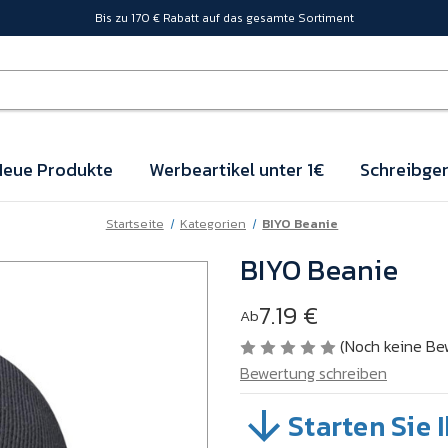
Bis zu 170 € Rabatt auf das gesamte Sortiment
eue Produkte
Werbeartikel unter 1€
Schreibger
Startseite
Kategorien
BIYO Beanie
BIYO Beanie
7.19 €
Ab
(Noch keine Be
Bewertung schreiben
Starten Sie 
SKU:
VB6R111