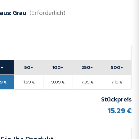
 aus:
Grau
(Erforderlich)
5+
50+
100+
250+
500+
29 €
11.59 €
9.09 €
7.39 €
7.19 €
Stückpreis
15.29 €