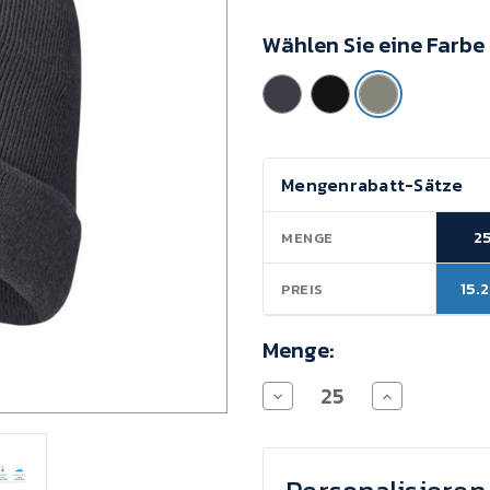
Mindestkaufwert:
Wählen Sie eine Farbe
25
Einheiten
Aktueller
Mengenrabatt-Sätze
Lagerbestand:
2
MENGE
15.
PREIS
Menge:
Menge
Menge
von
von
BIYO
BIYO
Beanie
Beanie
verringern
erhöhen