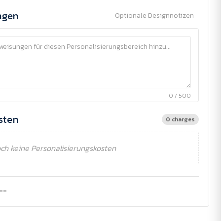
ngen
Optionale Designnotizen
0 / 500
sten
0 charges
ch keine Personalisierungskosten
--