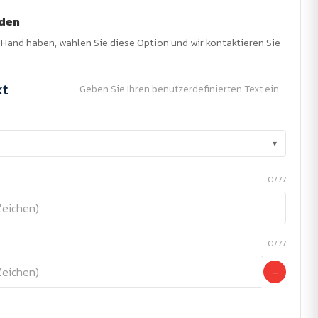
nden
r Hand haben, wählen Sie diese Option und wir kontaktieren Sie
xt
Geben Sie Ihren benutzerdefinierten Text ein
▾
0/77
0/77
−