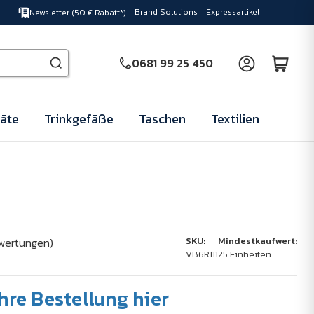
Brand Solutions
Expressartikel
Newsletter (50 € Rabatt*)
0681 99 25 450
äte
Trinkgefäße
Taschen
Textilien
wertungen)
SKU:
Mindestkaufwert:
VB6R111
25 Einheiten
Ihre Bestellung hier