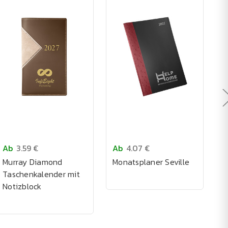
Ab
3.59 €
Ab
4.07 €
A
Murray Diamond
Monatsplaner Seville
2
Taschenkalender mit
T
Notizblock
R