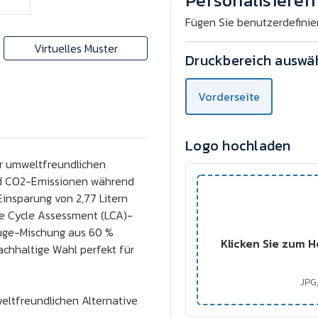
Personalisieren 
Fügen Sie benutzerdefinie
Virtuelles Muster
Druckbereich auswä
Vorderseite
Logo hochladen
er umweltfreundlichen
und CO2-Emissionen während
Einsparung von 2,77 Litern
ife Cycle Assessment (LCA)-
auge-Mischung aus 60 %
Klicken Sie zum H
achhaltige Wahl perfekt für
JPG,
eltfreundlichen Alternative