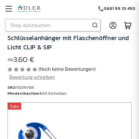
0681 99 25 450
Suchen
Zu Hauptinhalt springen
Schlüsselanhänger mit Flaschenöffner und
Licht CLIP & SIP
3.60 €
Ab
(Noch keine Bewertungen)
Bewertung schreiben
SKU:
TGDNVBX
Mindestkaufwert:
50 Einheiten
Sale
SKU:
TGDNVBX
Mindestkaufwert:
50