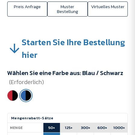
Preis Anfrage
Muster
Virtuelles Muster
Bestellung
Starten Sie Ihre Bestellung
hier
Wählen Sie eine Farbe aus:
Blau / Schwarz
(Erforderlich)
Aktueller
Mengenrabatt-Sätze
Lagerbestand:
50+
125+
300+
600+
1000+
MENGE