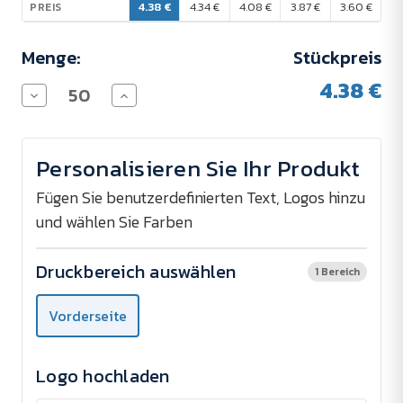
4.38 €
4.34 €
4.08 €
3.87 €
3.60 €
PREIS
Menge:
Stückpreis
4.38 €
Menge
Menge
von
von
Schlüsselanhänger
Schlüsselanhänger
mit
mit
Flaschenöffner
Flaschenöffner
Personalisieren Sie Ihr Produkt
und
und
Licht
Licht
CLIP
CLIP
Fügen Sie benutzerdefinierten Text, Logos hinzu
&
&
und wählen Sie Farben
SIP
SIP
verringern
erhöhen
Druckbereich auswählen
1 Bereich
Vorderseite
Logo hochladen