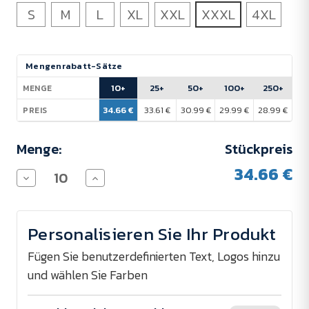
S
M
L
XL
XXL
XXXL
4XL
Aktueller
Mengenrabatt-Sätze
Lagerbestand:
10+
25+
50+
100+
250+
MENGE
34.66 €
33.61 €
30.99 €
29.99 €
28.99 €
PREIS
Menge:
Stückpreis
34.66 €
Menge
Menge
von
von
B&C
B&C
Expert
Expert
Pro
Pro
Personalisieren Sie Ihr Produkt
Arbeitsweste
Arbeitsweste
200
200
g/m²
g/m²
Fügen Sie benutzerdefinierten Text, Logos hinzu
-
-
und wählen Sie Farben
bestickt
bestickt
verringern
erhöhen