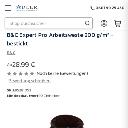
0681 99 25 450
Suchen
Zu Hauptinhalt springen
B&C Expert Pro Arbeitsweste 200 g/m² -
bestickt
B&C
28.99 €
Ab
(Noch keine Bewertungen)
Bewertung schreiben
SKU:
95281053
Mindestkaufwert:
10 Einheiten
SKU:
95281053
Mindestkaufwert: