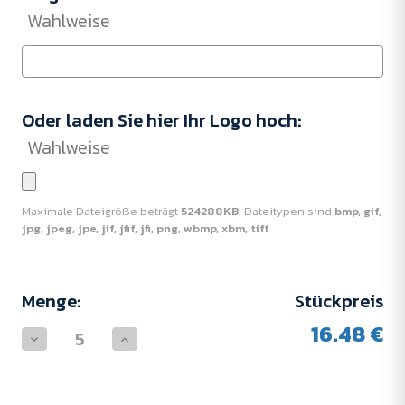
Wahlweise
Oder laden Sie hier Ihr Logo hoch:
Wahlweise
Maximale Dateigröße beträgt
524288KB
, Dateitypen sind
bmp, gif,
jpg, jpeg, jpe, jif, jfif, jfi, png, wbmp, xbm, tiff
Aktueller
Menge:
Stückpreis
Lagerbestand:
16.48 €
Menge
Menge
von
von
Bull
Bull
Overzise
Overzise
T-
T-