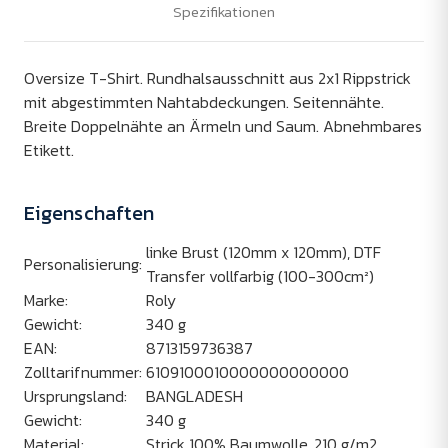
Spezifikationen
Oversize T-Shirt. Rundhalsausschnitt aus 2x1 Rippstrick
mit abgestimmten Nahtabdeckungen. Seitennähte.
Breite Doppelnähte an Ärmeln und Saum. Abnehmbares
Etikett.
Eigenschaften
linke Brust (120mm x 120mm), DTF
Personalisierung:
Transfer vollfarbig (100-300cm²)
Marke:
Roly
Gewicht:
340
g
EAN:
8713159736387
Zolltarifnummer:
6109100010000000000000
Ursprungsland:
BANGLADESH
Gewicht:
340
g
Material:
Strick 100% Baumwolle, 210 g/m2