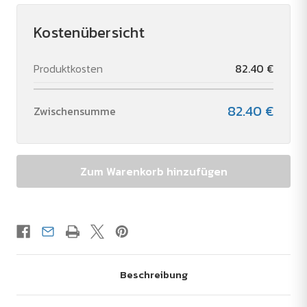
Shirt
Shirt
Unisex
Unisex
210
210
Kostenübersicht
g/m2
g/m2
verringern
erhöhen
Produktkosten
82.40 €
82.40 €
Zwischensumme
Beschreibung