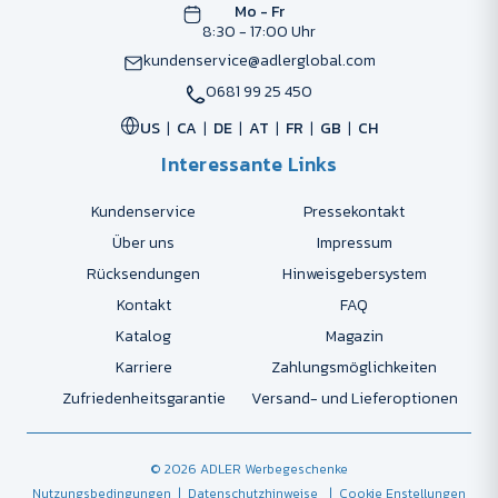
Mo - Fr
8:30 - 17:00 Uhr
kundenservice@adlerglobal.com
0681 99 25 450
US
CA
DE
AT
FR
GB
CH
Interessante Links
Kundenservice
Pressekontakt
Über uns
Impressum
Rücksendungen
Hinweisgebersystem
Kontakt
FAQ
Katalog
Magazin
Karriere
Zahlungsmöglichkeiten
Zufriedenheitsgarantie
Versand- und Lieferoptionen
© 2026 ADLER Werbegeschenke
Nutzungsbedingungen
| Datenschutzhinweise
| Cookie Enstellungen