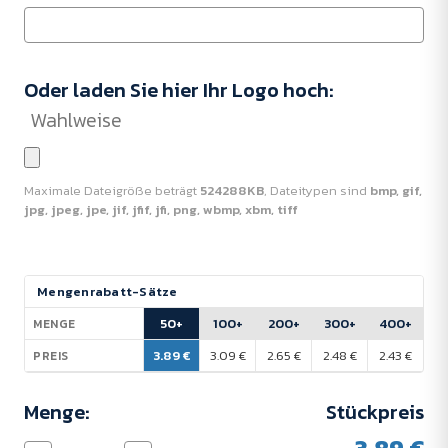
Oder laden Sie hier Ihr Logo hoch:
Wahlweise
Maximale Dateigröße beträgt
524288KB
, Dateitypen sind
bmp, gif,
jpg, jpeg, jpe, jif, jfif, jfi, png, wbmp, xbm, tiff
Aktueller
Mengenrabatt-Sätze
Lagerbestand:
50+
100+
200+
300+
400+
MENGE
3.89 €
3.09 €
2.65 €
2.48 €
2.43 €
PREIS
Menge:
Stückpreis