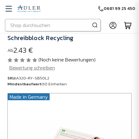
0681 99 25 450
Suchen
Zu Hauptinhalt springen
Schreibblock Recycling
2.43 €
Ab
(Noch keine Bewertungen)
Bewertung schreiben
SKU:
A320-RY-SB50L2
Mindestkaufwert:
50 Einheiten
Made in Germany
SKU:
A320-
RY-
SB50L2
Mindestkaufwert: