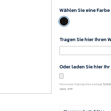
MO2364-
Wählen Sie eine Farbe
03
Mindestkaufwert:
50
Einheiten
Tragen Sie hier Ihren 
Oder laden Sie hier Ih
Maximale Dateigröße beträgt
5242
xbm, tiff
Aktueller