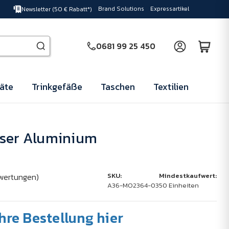
Brand Solutions
Expressartikel
Newsletter (50 € Rabatt*)
0681 99 25 450
äte
Trinkgefäße
Taschen
Textilien
sser Aluminium
wertungen)
SKU:
Mindestkaufwert:
A36-MO2364-03
50 Einheiten
Ihre Bestellung hier