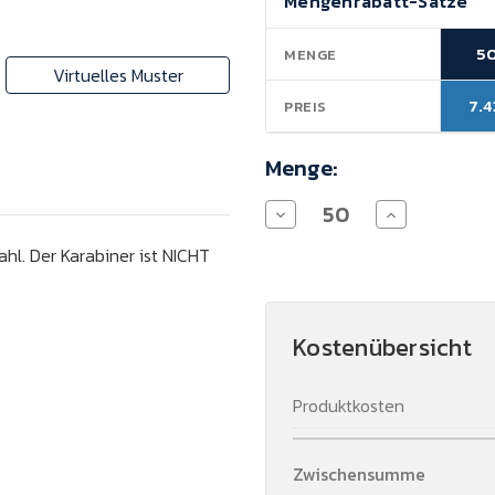
Mengenrabatt-Sätze
Lagerbestand:
5
MENGE
Virtuelles Muster
7.4
PREIS
Menge:
Menge
Menge
von
von
FIFE
FIFE
hl. Der Karabiner ist NICHT
-
-
Klappmesser
Klappmesser
Aluminium
Aluminium
verringern
erhöhen
Kostenübersicht
Produktkosten
Zwischensumme