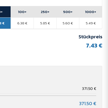
0+
100+
250+
500+
1000+
3 €
6.38 €
5.85 €
5.60 €
5.49 €
Stückpreis
7.43 €
371.50 €
371.50 €