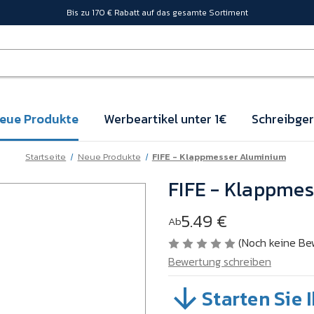
Bis zu 170 € Rabatt auf das gesamte Sortiment
eue Produkte
Werbeartikel unter 1€
Schreibger
Startseite
Neue Produkte
FIFE - Klappmesser Aluminium
FIFE - Klappme
5.49 €
Ab
(Noch keine Be
Bewertung schreiben
Starten Sie 
SKU:
A36-