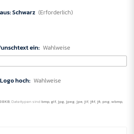
 aus:
Schwarz
(Erforderlich)
Wunschtext ein:
Wahlweise
r Logo hoch:
Wahlweise
88KB
, Dateitypen sind
bmp, gif, jpg, jpeg, jpe, jif, jfif, jfi, png, wbmp,