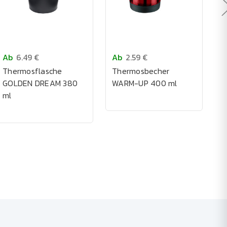
Ab
6.49 €
Ab
2.59 €
A
Thermosflasche
Thermosbecher
B
GOLDEN DREAM 380
WARM-UP 400 ml
3
ml