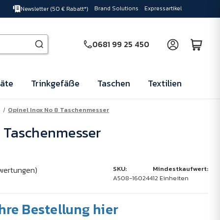
Brand Solutions
Expressartikel
Newsletter (50 € Rabatt*)
0681 99 25 450
äte
Trinkgefäße
Taschen
Textilien
Opinel Inox No 8 Taschenmesser
8 Taschenmesser
wertungen)
SKU:
Mindestkaufwert:
A508-160244
12 Einheiten
Ihre Bestellung hier