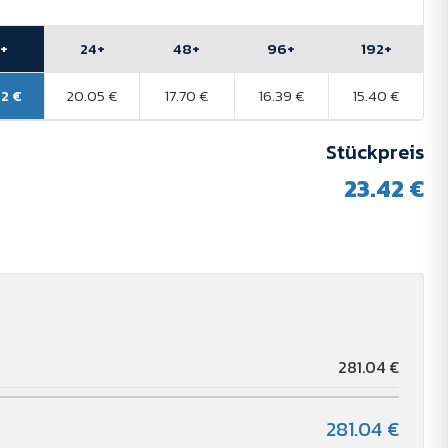
2+
24+
48+
96+
192+
42 €
20.05 €
17.70 €
16.39 €
15.40 €
Stückpreis
23.42 €
r
281.04 €
281.04 €