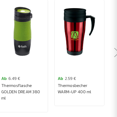
🪴
Ab
6.49 €
Ab
2.59 €
A
Thermosflasche
Thermosbecher
B
GOLDEN DREAM 380
WARM-UP 400 ml
3
ml