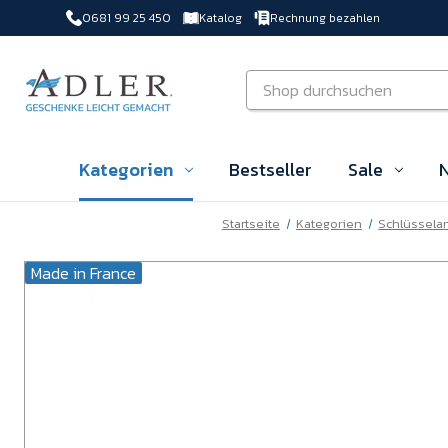
0681 99 25 450
Katalog
Rechnung bezahlen
Zu Hauptinhalt springen
Suchen
Kategorien
Bestseller
Sale
N
Startseite
Kategorien
Schlüssela
Made in France