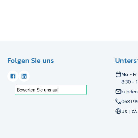
Folgen Sie uns
Unters
Mo - Fr
8:30 - 
kunden
0681 99
US
CA