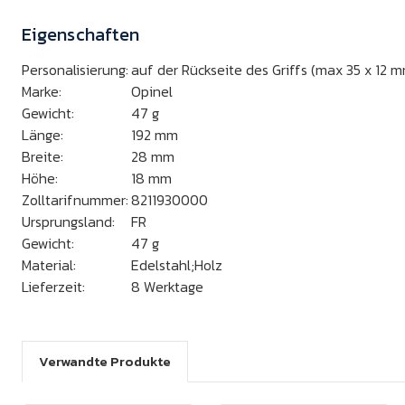
Eigenschaften
Personalisierung:
auf der Rückseite des Griffs (max 35 x 12 m
Marke:
Opinel
Gewicht:
47
g
Länge:
192
mm
Breite:
28
mm
Höhe:
18
mm
Zolltarifnummer:
8211930000
Ursprungsland:
FR
Gewicht:
47
g
Material:
Edelstahl;Holz
Lieferzeit:
8 Werktage
Verwandte Produkte