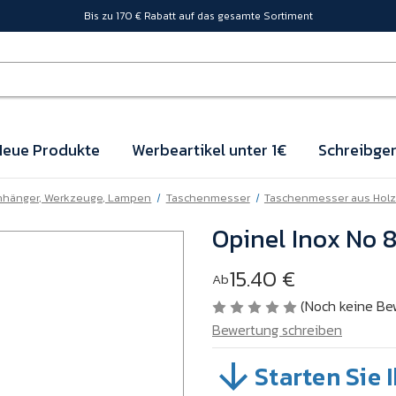
Bis zu 170 € Rabatt auf das gesamte Sortiment
eue Produkte
Werbeartikel unter 1€
Schreibger
nhänger, Werkzeuge, Lampen
Taschenmesser
Taschenmesser aus Holz
Opinel Inox No 
15.40 €
Ab
(Noch keine Be
Bewertung schreiben
Starten Sie 
SKU:
A508-