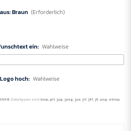
 aus:
Braun
(Erforderlich)
Wunschtext ein:
Wahlweise
r Logo hoch:
Wahlweise
88KB
, Dateitypen sind
bmp, gif, jpg, jpeg, jpe, jif, jfif, jfi, png, wbmp,