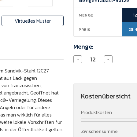
Mengenrabatt-Sätze
Lagerbestand:
1
MENGE
Virtuelles Muster
23.
PREIS
Menge:
Menge
Menge
von
von
Opinel
Opinel
iem Sandvik-Stahl 12C27
Inox
Inox
cht aus Lack gegen
No
No
8
8
 von französischen,
Taschenmesser
Taschenmesse
el angebracht. Geöffnet hat
verringern
erhöhen
Kostenübersicht
oc®-Verriegelung. Dieses
m Angeln oder für andere
Produktkosten
as man wirklich für alles
rweise lokale Vorschriften für
 in der Öffentlichkeit gelten.
Zwischensumme