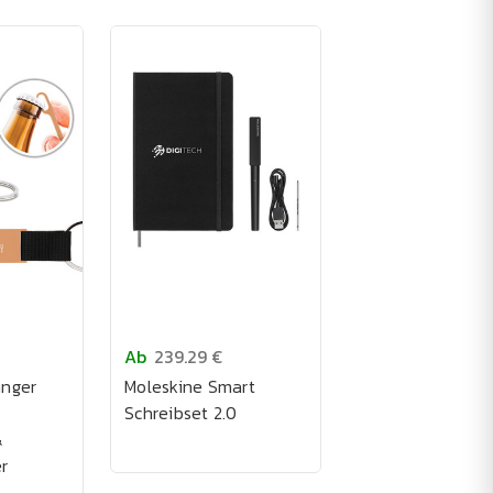
Ab
239.29 €
änger
Moleskine Smart
Schreibset 2.0
&
r