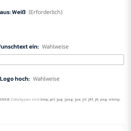
 aus:
Weiß
(Erforderlich)
Wunschtext ein:
Wahlweise
r Logo hoch:
Wahlweise
88KB
, Dateitypen sind
bmp, gif, jpg, jpeg, jpe, jif, jfif, jfi, png, wbmp,