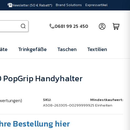
Brand Solutions
Expressartikel
Newsletter (50 € Rabatt*)
0681 99 25 450
äte
Trinkgefäße
Taschen
Textilien
0 PopGrip Handyhalter
wertungen)
SKU:
Mindestkaufwert:
A508-263305-002999999
25 Einheiten
Ihre Bestellung hier