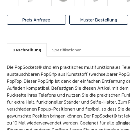
Preis Anfrage
Muster Bestellung
Beschreibung
Spezifikationen
Die PopSockets® sind ein praktisches multifunktionales Te
austauschbaren PopGrip aus Kunststoff (wechselbarer PopG
PopTop. Dieser PopGrip ist dank der einfachen Entfernung 
Aufladen kompatibel. Befestigen Sie diesen Artikel mit dem
Rückseite Ihres Telefons und nutzen Sie die praktischen Fun
für extra Halt, funktioneller Ständer und Selfie-Halter. Zum P
verschiedenen Popup-Positionen und flexibel, so dass Sie d
gewünschte Position bringen können. Der PopSocket® ist lei
zu 10 Mal wiederverwendet werden. Geeignet für alle gängi
iPhones und anderen Geräten. Lesen Sie zur optimalen Ve