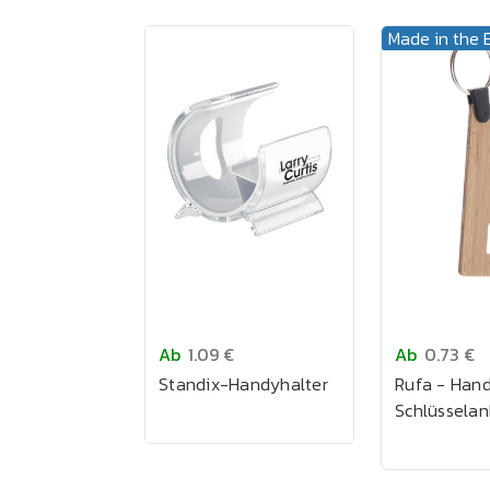
Made in the 
Ab
1.09 €
Ab
0.73 €
Standix-Handyhalter
Rufa - Hand
Schlüssela