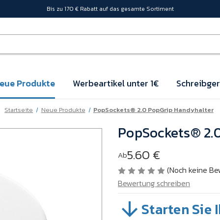
Bis zu 170 € Rabatt auf das gesamte Sortiment
eue Produkte
Werbeartikel unter 1€
Schreibger
Startseite
Neue Produkte
PopSockets® 2.0 PopGrip Handyhalter
PopSockets® 2.
5.60 €
Ab
(Noch keine Be
Bewertung schreiben
Starten Sie 
SKU:
A508-