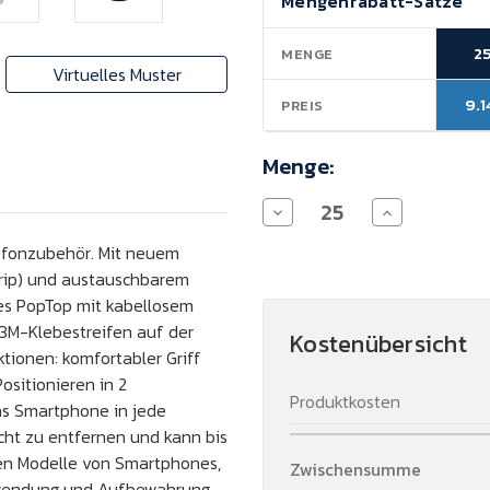
Mengenrabatt-Sätze
Lagerbestand:
2
MENGE
Virtuelles Muster
9.1
PREIS
Menge:
Menge
Menge
von
von
PopSockets®
PopSockets®
lefonzubehör. Mit neuem
2.0
2.0
rip) und austauschbarem
PopGrip
PopGrip
Handyhalter
Handyhalter
des PopTop mit kabellosem
verringern
erhöhen
 3M-Klebestreifen auf der
Kostenübersicht
ktionen: komfortabler Griff
ositionieren in 2
Produktkosten
as Smartphone in jede
cht zu entfernen und kann bis
gen Modelle von Smartphones,
Zwischensumme
rwendung und Aufbewahrung