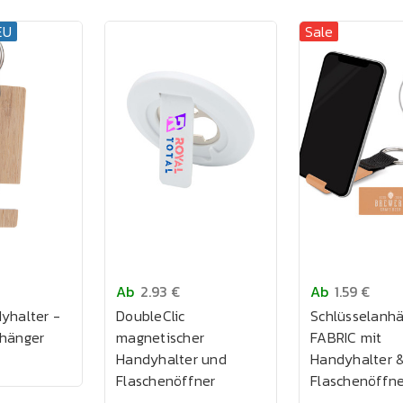
EU
Sale
Ab
2.93 €
Ab
1.59 €
yhalter -
DoubleClic
Schlüsselanh
nhänger
magnetischer
FABRIC mit
Handyhalter und
Handyhalter 
Flaschenöffner
Flaschenöffne