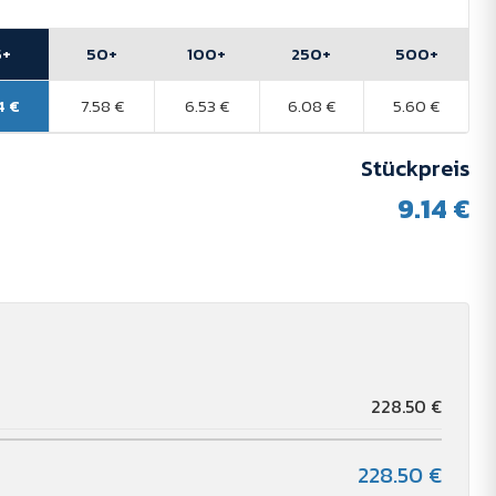
5+
50+
100+
250+
500+
4 €
7.58 €
6.53 €
6.08 €
5.60 €
Stückpreis
9.14 €
228.50 €
228.50 €