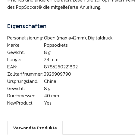
des PopSocket® die mitgelieferte Anleitung.
Eigenschaften
Personalisierung:
Oben (max ø42mm), Digitaldruck
Marke:
Popsockets
Gewicht:
8
g
Länge:
24
mm
EAN:
8785260221892
Zolltarifnummer:
3926909790
Ursprungsland:
China
Gewicht:
8
g
Durchmesser:
40
mm
NewProduct:
Yes
Verwandte Produkte