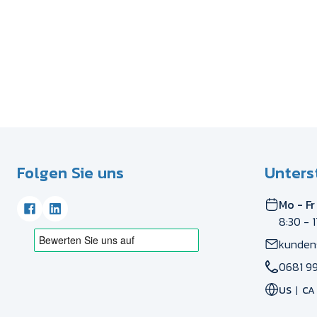
Folgen Sie uns
Unters
Mo - Fr
8:30 - 
kunden
0681 99
US
CA