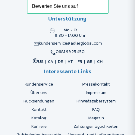
Unterstützung
Mo - Fr
8:30 - 17:00 Uhr
kundenservice@adlerglobal.com
0681 99 25 450
US
CA
DE
AT
FR
GB
CH
Interessante Links
Kundenservice
Pressekontakt
Über uns
Impressum
Rücksendungen
Hinweisgebersystem
Kontakt
FAQ
Katalog
Magazin
Karriere
Zahlungsmöglichkeiten
Zufriedenheitsgarantie
Versand- und Lieferoptionen