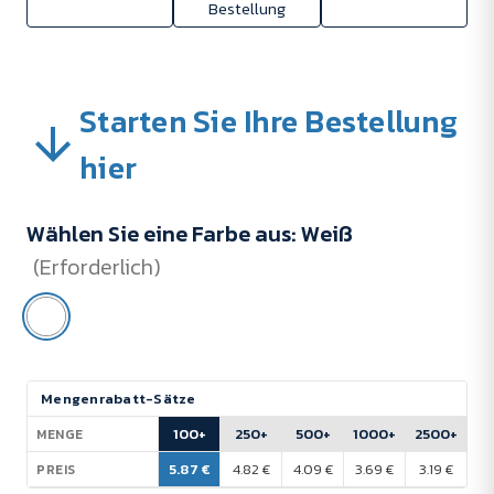
Bestellung
Starten Sie Ihre Bestellung
hier
Wählen Sie eine Farbe aus:
Weiß
(Erforderlich)
Aktueller
Mengenrabatt-Sätze
Lagerbestand:
100+
250+
500+
1000+
2500+
MENGE
5.87 €
4.82 €
4.09 €
3.69 €
3.19 €
PREIS