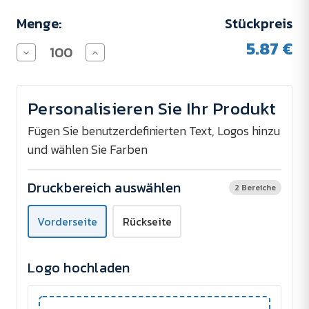
Menge:
Stückpreis
5.87 €
Menge
Menge
von
von
Zollstock
Zollstock
aus
aus
Holz
Holz
Personalisieren Sie Ihr Produkt
2
2
m
m
G6W
G6W
Fügen Sie benutzerdefinierten Text, Logos hinzu
(2C)
(2C)
und wählen Sie Farben
verringern
erhöhen
Druckbereich auswählen
2 Bereiche
Vorderseite
Rückseite
Logo hochladen