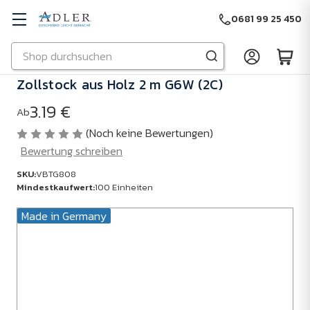
0681 99 25 450
Suchen
Zu Hauptinhalt springen
Zollstock aus Holz 2 m G6W (2C)
3.19 €
Ab
(Noch keine Bewertungen)
Bewertung schreiben
SKU:
VBTG808
Mindestkaufwert:
100 Einheiten
Made in Germany
SKU:
VBTG808
Mindestkaufwert:
100
Einheiten