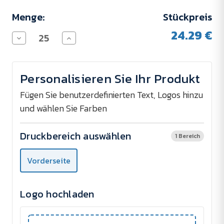
Menge:
Stückpreis
24.29 €
Menge
Menge
von
von
Weinkühler
Weinkühler
CIELO
CIELO
verringern
erhöhen
Personalisieren Sie Ihr Produkt
Fügen Sie benutzerdefinierten Text, Logos hinzu
und wählen Sie Farben
Druckbereich auswählen
1 Bereich
Vorderseite
Logo hochladen