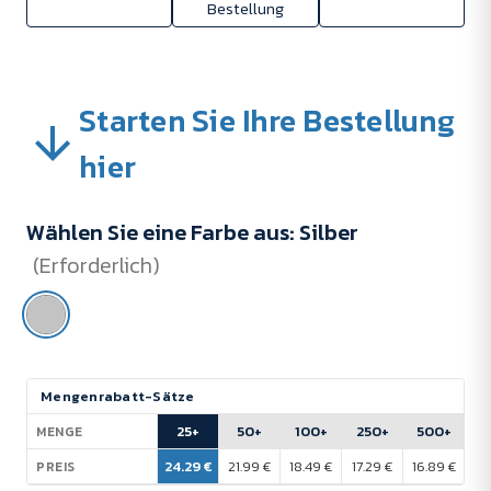
Bestellung
Starten Sie Ihre Bestellung
hier
Wählen Sie eine Farbe aus:
Silber
(Erforderlich)
Aktueller
Mengenrabatt-Sätze
Lagerbestand:
25+
50+
100+
250+
500+
MENGE
24.29 €
21.99 €
18.49 €
17.29 €
16.89 €
PREIS