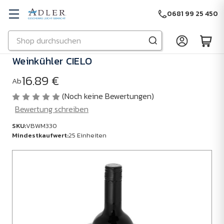
0681 99 25 450
Suchen
Zu Hauptinhalt springen
Weinkühler CIELO
16.89 €
Ab
(Noch keine Bewertungen)
Bewertung schreiben
SKU:
VBWM330
Mindestkaufwert:
25 Einheiten
SKU:
VBWM330
Mindestkaufwert:
25
Einheiten