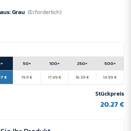
 aus:
Grau
(Erforderlich)
5+
50+
100+
250+
500+
27 €
19.11 €
17.49 €
16.39 €
14.99 €
Stückpreis
20.27 €