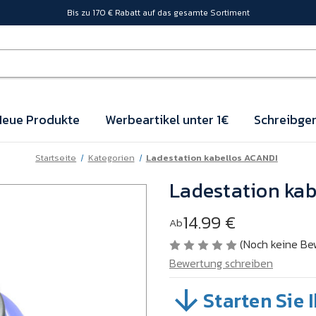
Bis zu 170 € Rabatt auf das gesamte Sortiment
eue Produkte
Werbeartikel unter 1€
Schreibger
Startseite
Kategorien
Ladestation kabellos ACANDI
Ladestation ka
14.99 €
Ab
(Noch keine Be
Bewertung schreiben
Starten Sie 
SKU:
VBZNH11