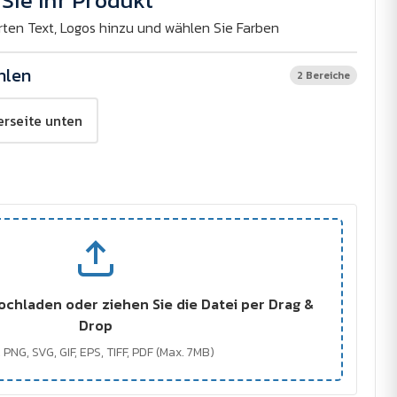
Sie Ihr Produkt
rten Text, Logos hinzu und wählen Sie Farben
hlen
2 Bereiche
rseite unten
ochladen oder ziehen Sie die Datei per Drag &
Drop
 PNG, SVG, GIF, EPS, TIFF, PDF (Max. 7MB)