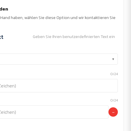
nden
r Hand haben, wählen Sie diese Option und wir kontaktieren Sie
xt
Geben Sie Ihren benutzerdefinierten Text ein
▾
0/24
0/24
−