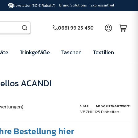
Brand Solutions
Expressartikel
Newsletter (50 € Rabatt*)
0681 99 25 450
äte
Trinkgefäße
Taschen
Textilien
bellos ACANDI
wertungen)
SKU:
Mindestkaufwert:
VBZNH11
25 Einheiten
Ihre Bestellung hier