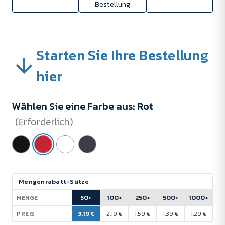
Bestellung
Starten Sie Ihre Bestellung
hier
Wählen Sie eine Farbe aus:
Rot
(Erforderlich)
Aktueller
Mengenrabatt-Sätze
Lagerbestand:
50+
100+
250+
500+
1000+
MENGE
3.19 €
2.19 €
1.59 €
1.39 €
1.29 €
PREIS