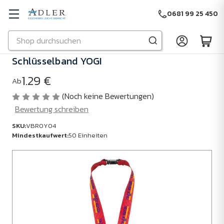
0681 99 25 450
Suchen
Zu Hauptinhalt springen
Schlüsselband YOGI
1.29 €
Ab
(Noch keine Bewertungen)
Bewertung schreiben
SKU:
VBR0Y04
Mindestkaufwert:
50 Einheiten
SKU:
VBR0Y04
Mindestkaufwert:
50
Einheiten