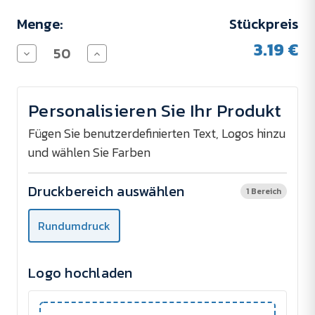
Menge:
Stückpreis
3.19 €
Menge
Menge
von
von
Schlüsselband
Schlüsselband
YOGI
YOGI
verringern
erhöhen
Personalisieren Sie Ihr Produkt
Fügen Sie benutzerdefinierten Text, Logos hinzu
und wählen Sie Farben
Druckbereich auswählen
1 Bereich
Rundumdruck
Logo hochladen