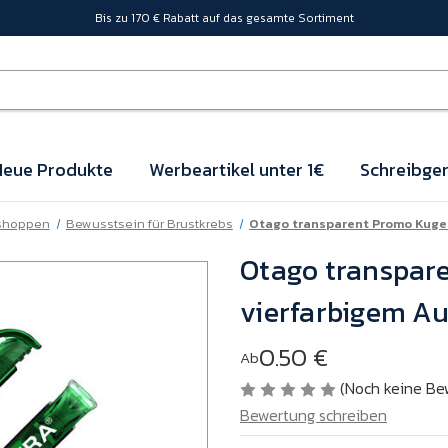
Bis zu 170 € Rabatt auf das gesamte Sortiment
eue Produkte
Werbeartikel unter 1€
Schreibger
 shoppen
Bewusstsein für Brustkrebs
Otago transparent Promo Kugel
Otago transpare
vierfarbigem A
0.50 €
Ab
(Noch keine Be
Bewertung schreiben