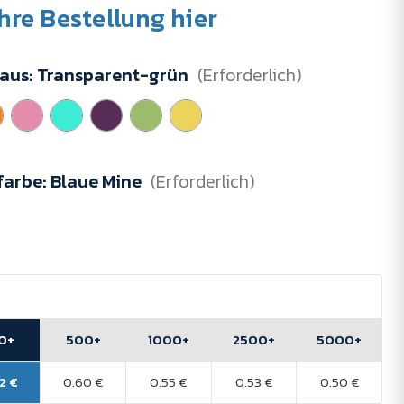
Ihre Bestellung hier
 aus:
Transparent-grün
(Erforderlich)
farbe:
Blaue Mine
(Erforderlich)
0+
500+
1000+
2500+
5000+
2 €
0.60 €
0.55 €
0.53 €
0.50 €