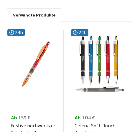
Verwandte Produkte
⏱️ 24h
⏱️ 24h
Ab
1.59 €
Ab
1.04 €
Festive hochwertiger
Celena Soft-Touch