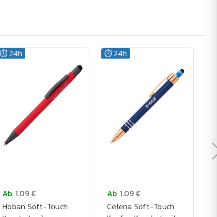
⏱️ 24h
⏱️ 24h
Ab
1.09 €
Ab
1.09 €
A
Hoban Soft-Touch
Celena Soft-Touch
C