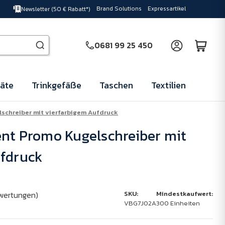
Brand Solutions
Expressartikel
Newsletter (50 € Rabatt*)
0681 99 25 450
äte
Trinkgefäße
Taschen
Textilien
schreiber mit vierfarbigem Aufdruck
nt Promo Kugelschreiber mit
ufdruck
wertungen)
SKU:
Mindestkaufwert:
VBG7J02A
300 Einheiten