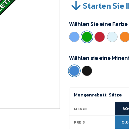
Starten Sie 
SKU:
VBG7J02A
Mindestkaufwert:
Wählen Sie eine Farbe
300
Einheiten
Wählen sie eine Minen
Aktueller
Mengenrabatt-Sätze
Lagerbestand:
30
MENGE
0.6
PREIS