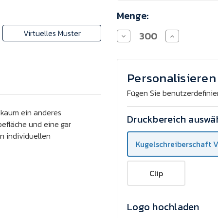
Menge:
Virtuelles Muster
Menge
Menge
von
von
Otago
Otago
transparent
transparent
Promo
Promo
Kugelschreiber
Kugelschreiber
Personalisieren 
mit
mit
vierfarbigem
vierfarbigem
Fügen Sie benutzerdefinie
Aufdruck
Aufdruck
verringern
erhöhen
e kaum ein anderes
Druckbereich auswä
efläche und eine gar
n individuellen
Kugelschreiberschaft 
Clip
Logo hochladen