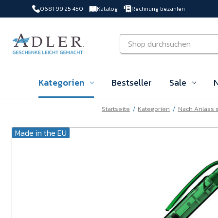
0681 99 25 450
Katalog
Rechnung bezahlen
Zu Hauptinhalt springen
Suchen
Kategorien
Bestseller
Sale
N
Startseite
Kategorien
Nach Anlass
Made in the EU