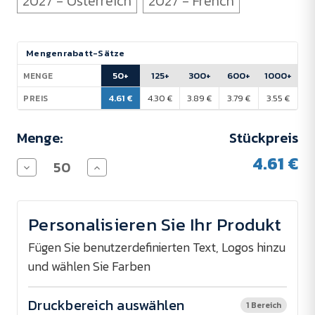
2027 - Österreich
2027 - French
Aktueller
Mengenrabatt-Sätze
Lagerbestand:
50+
125+
300+
600+
1000+
MENGE
4.61 €
4.30 €
3.89 €
3.79 €
3.55 €
PREIS
Menge:
Stückpreis
4.61 €
Menge
Menge
von
von
Taschenkalender
Taschenkalender
Regatta
Regatta
Diamant
Diamant
Personalisieren Sie Ihr Produkt
verringern
erhöhen
Fügen Sie benutzerdefinierten Text, Logos hinzu
und wählen Sie Farben
Druckbereich auswählen
1 Bereich