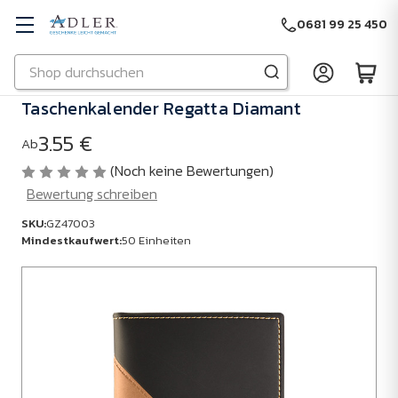
0681 99 25 450
Suchen
Zu Hauptinhalt springen
Taschenkalender Regatta Diamant
3.55 €
Ab
(Noch keine Bewertungen)
Bewertung schreiben
SKU:
GZ47003
Mindestkaufwert:
50 Einheiten
SKU:
GZ47003
Mindestkaufwert:
50
Einheiten