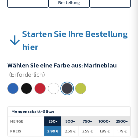
Bestellung
Starten Sie Ihre Bestellung
hier
Wählen Sie eine Farbe aus:
Marineblau
(Erforderlich)
Aktueller
Mengenrabatt-Sätze
Lagerbestand:
250+
500+
750+
1000+
2500+
MENGE
2.99 €
2.59 €
2.59 €
1.99 €
1.79 €
PREIS