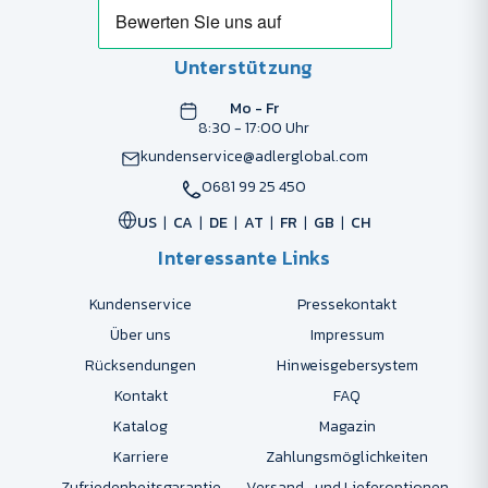
Unterstützung
Mo - Fr
8:30 - 17:00 Uhr
kundenservice@adlerglobal.com
0681 99 25 450
US
CA
DE
AT
FR
GB
CH
Interessante Links
Kundenservice
Pressekontakt
Über uns
Impressum
Rücksendungen
Hinweisgebersystem
Kontakt
FAQ
Katalog
Magazin
Karriere
Zahlungsmöglichkeiten
Zufriedenheitsgarantie
Versand- und Lieferoptionen