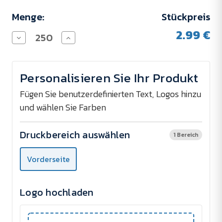
Menge:
Stückpreis
2.99 €
Menge
Menge
von
von
Kühltasche
Kühltasche
für
für
6
6
Personalisieren Sie Ihr Produkt
Dosen
Dosen
SPECTRUM
SPECTRUM
verringern
erhöhen
Fügen Sie benutzerdefinierten Text, Logos hinzu
und wählen Sie Farben
Druckbereich auswählen
1 Bereich
Vorderseite
Logo hochladen