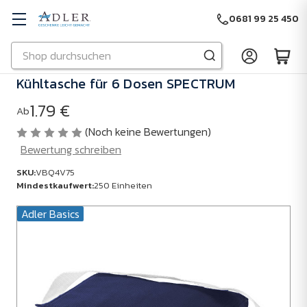
0681 99 25 450
Suchen
Zu Hauptinhalt springen
Kühltasche für 6 Dosen SPECTRUM
1.79 €
Ab
(Noch keine Bewertungen)
Bewertung schreiben
SKU:
VBQ4V75
Mindestkaufwert:
250 Einheiten
Adler Basics
SKU:
VBQ4V75
Mindestkaufwert:
250
Einheiten