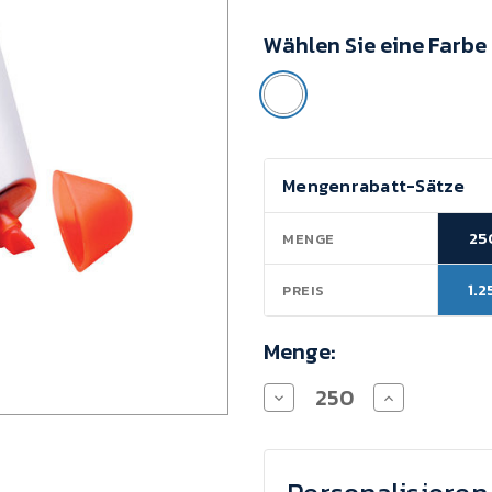
Mindestkaufwert:
Wählen Sie eine Farbe
250
Einheiten
Aktueller
Mengenrabatt-Sätze
Lagerbestand:
25
MENGE
1.2
PREIS
Menge:
Menge
Menge
von
von
Textmarker-
Textmarker-
Set
Set
dreieckig
dreieckig
verringern
erhöhen