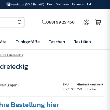
Brand Solutions
Expressartikel
Newsletter (50 € Rabatt*)
0681 99 25 450
äte
Trinkgefäße
Taschen
Textilien
r-Set dreieckig
dreieckig
wertungen)
SKU:
Mindestkaufwert:
VBPFZ08
250 Einheiten
Ihre Bestellung hier