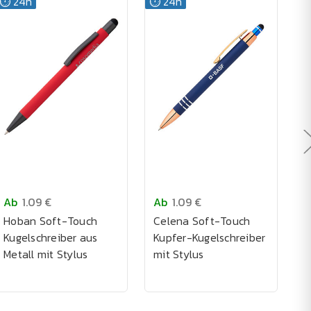
⏱️ 24h
⏱️ 24h
Ab
1.09 €
Ab
1.09 €
A
Hoban Soft-Touch
Celena Soft-Touch
C
Kugelschreiber aus
Kupfer-Kugelschreiber
K
Metall mit Stylus
mit Stylus
M
S