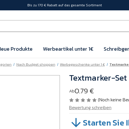
Bis zu 170 € Rabatt auf das gesamte Sortiment
eue Produkte
Werbeartikel unter 1€
Schreibger
egorien
Nach Budget shoppen
Werbegeschenke unter 1 €
Textmarke
Textmarker-Set 
0.79 €
Ab
(Noch keine Be
Bewertung schreiben
Starten Sie 
SKU:
VBPFZ08