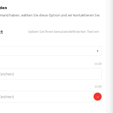
nden
r Hand haben, wählen Sie diese Option und wir kontaktieren Sie
xt
Geben Sie Ihren benutzerdefinierten Text ein
▾
0/28
0/28
−