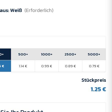
 aus:
Weiß
(Erforderlich)
0+
500+
1000+
2500+
5000+
5 €
1.14 €
0.99 €
0.89 €
0.79 €
Stückpreis
1.25 €