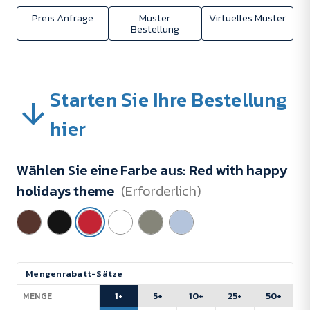
Preis Anfrage
Muster
Virtuelles Muster
Bestellung
Starten Sie Ihre Bestellung
hier
Wählen Sie eine Farbe aus:
Red with happy
holidays theme
(Erforderlich)
Aktueller
Mengenrabatt-Sätze
Lagerbestand:
1+
5+
10+
25+
50+
MENGE