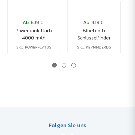
Ab
6.19 €
Ab
4.19 €
Powerbank flach
Bluetooth
4000 mAh
Schlüsselfinder
S
SKU: POWERFLATDS
SKU: KEYFINDERDS
Folgen Sie uns