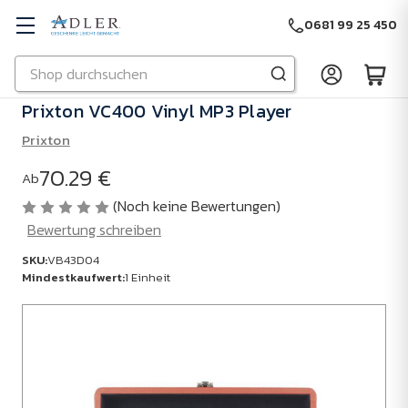
0681 99 25 450
Suchen
Zu Hauptinhalt springen
Prixton VC400 Vinyl MP3 Player
Prixton
70.29 €
Ab
(Noch keine Bewertungen)
Bewertung schreiben
SKU:
VB43D04
Mindestkaufwert:
1 Einheit
SKU:
VB43D04
Mindestkaufwert:
1