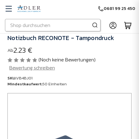
0681 99 25 450
Suchen
Zu Hauptinhalt springen
Notizbuch RECONOTE - Tampondruck
2.23 €
Ab
(Noch keine Bewertungen)
Bewertung schreiben
SKU:
VB4BJ01
Mindestkaufwert:
50 Einheiten
SKU:
VB4BJ01
Mindestkaufwert:
50
Einheiten