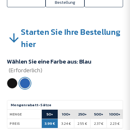
Bestellung
Starten Sie Ihre Bestellung
hier
Wählen Sie eine Farbe aus:
Blau
(Erforderlich)
Aktueller
Mengenrabatt-Sätze
Lagerbestand:
50+
100+
250+
500+
1000+
MENGE
3.99 €
3.24 €
2.55 €
2.37 €
2.23 €
PREIS