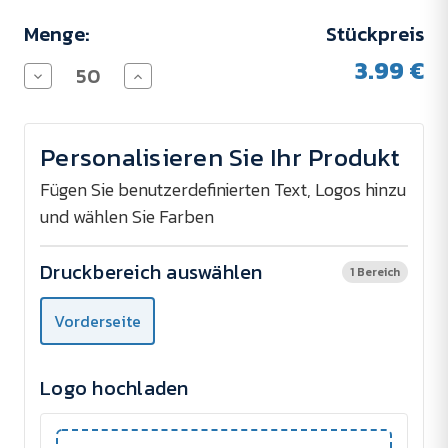
Menge:
Stückpreis
3.99 €
Menge
Menge
von
von
Notizbuch
Notizbuch
RECONOTE
RECONOTE
-
-
Personalisieren Sie Ihr Produkt
Tampondruck
Tampondruck
verringern
erhöhen
Fügen Sie benutzerdefinierten Text, Logos hinzu
und wählen Sie Farben
Druckbereich auswählen
1 Bereich
Vorderseite
Logo hochladen