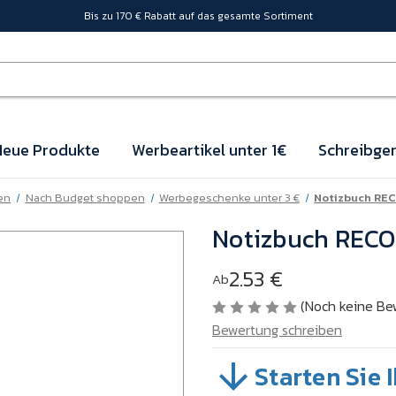
Bis zu 170 € Rabatt auf das gesamte Sortiment
eue Produkte
Werbeartikel unter 1€
Schreibger
en
Nach Budget shoppen
Werbegeschenke unter 3 €
Notizbuch RE
Notizbuch RECO
2.53 €
Ab
(Noch keine Be
Bewertung schreiben
Starten Sie 
SKU:
VB4BL01