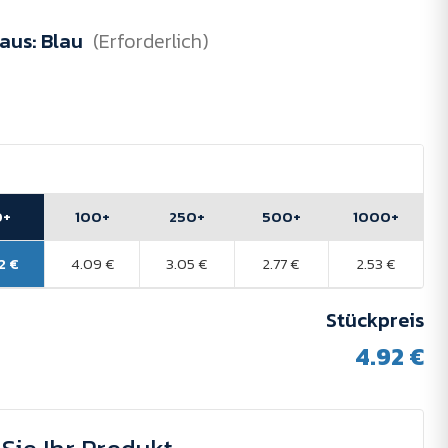
 aus:
Blau
(Erforderlich)
0+
100+
250+
500+
1000+
2 €
4.09 €
3.05 €
2.77 €
2.53 €
Stückpreis
4.92 €