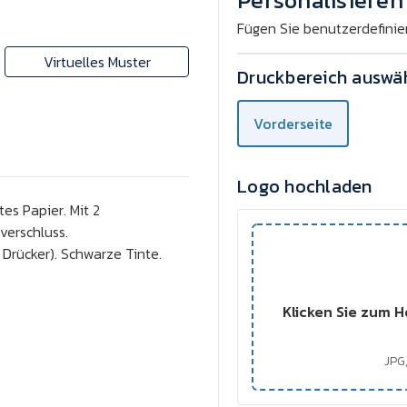
Personalisieren 
verringern
erhöhen
Fügen Sie benutzerdefinie
Virtuelles Muster
Druckbereich auswä
Vorderseite
Logo hochladen
tes Papier. Mit 2
verschluss.
 Drücker). Schwarze Tinte.
Klicken Sie zum H
JPG,