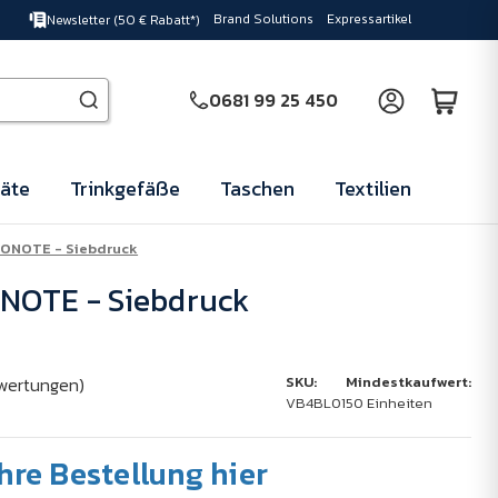
Brand Solutions
Expressartikel
Newsletter (50 € Rabatt*)
0681 99 25 450
äte
Trinkgefäße
Taschen
Textilien
CONOTE - Siebdruck
NOTE - Siebdruck
wertungen)
SKU:
Mindestkaufwert:
VB4BL01
50 Einheiten
Ihre Bestellung hier