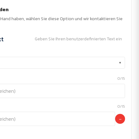
nden
r Hand haben, wählen Sie diese Option und wir kontaktieren Sie
xt
Geben Sie Ihren benutzerdefinierten Text ein
▾
0/15
0/15
−