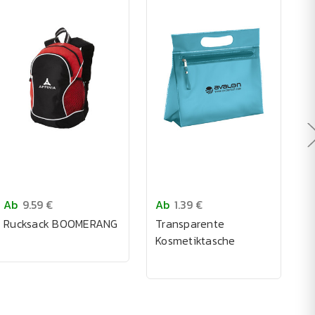
Ab
9.59 €
Ab
1.39 €
A
Rucksack BOOMERANG
Transparente
T
Kosmetiktasche
V