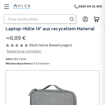
0681 99 25 450
Suchen
Zu Hauptinhalt springen
Laptop-Hülle 14" aus recyceltem Material
6.89 €
Ab
(Noch keine Bewertungen)
Bewertung schreiben
SKU:
VB6YQHG
Mindestkaufwert:
25 Einheiten
SKU:
VB6YQHG
Mindestkaufwert:
25
Einheiten