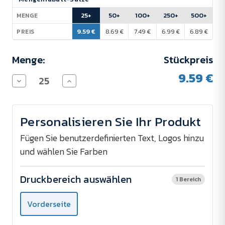
Lagerbestand:
25+
50+
100+
250+
500+
MENGE
9.59 €
8.69 €
7.49 €
6.99 €
6.89 €
PREIS
Menge:
Stückpreis
9.59 €
Menge
Menge
von
von
Laptop-
Laptop-
Hülle
Hülle
14"
14"
Personalisieren Sie Ihr Produkt
aus
aus
recyceltem
recyceltem
Material
Material
Fügen Sie benutzerdefinierten Text, Logos hinzu
verringern
erhöhen
und wählen Sie Farben
Druckbereich auswählen
1 Bereich
Vorderseite