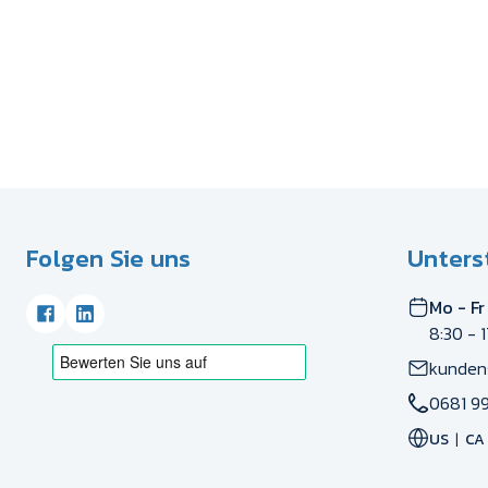
Folgen Sie uns
Unters
Mo - Fr
8:30 - 
kunden
0681 99
US
CA