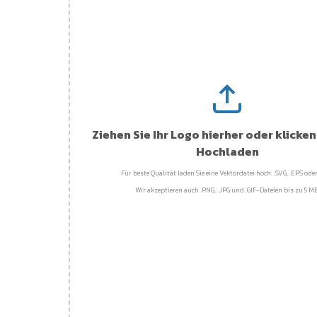
Ziehen Sie Ihr Logo hierher oder klicke
Hochladen
Für beste Qualität laden Sie eine Vektordatei hoch: .SVG, .EPS oder
Wir akzeptieren auch .PNG, .JPG und .GIF-Dateien bis zu 5 MB