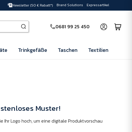
Brand Solutions
Expressartikel
Newsletter (50 € Rabatt*)
0681 99 25 450
äte
Trinkgefäße
Taschen
Textilien
ostenloses Muster!
e Ihr Logo hoch, um eine digitale Produktvorschau