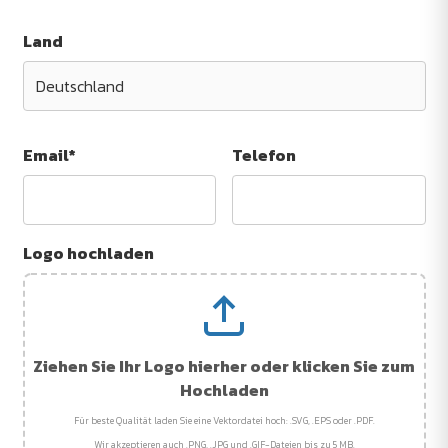
Land
Email*
Telefon
Logo hochladen
Ziehen Sie Ihr Logo hierher oder klicken Sie zum
Hochladen
Für beste Qualität laden Sie eine Vektordatei hoch: .SVG, .EPS oder .PDF.
Wir akzeptieren auch .PNG, .JPG und .GIF-Dateien bis zu 5 MB.