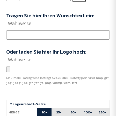
Tragen Sie hier Ihren Wunschtext ein:
Wahlweise
Oder laden Sie hier Ihr Logo hoch:
Wahlweise
Maximale Dateigröße beträgt
524288KB
, Dateitypen sind
bmp, gif,
jpg, jpeg, jpe, jif, jfif, jfi, png, wbmp, xbm, tiff
Aktueller
Mengenrabatt-Sätze
Lagerbestand:
10+
25+
50+
100+
250+
MENGE