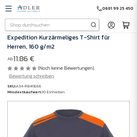
0681 99 25 450
Suchen
Zu Hauptinhalt springen
Expedition Kurzärmeliges T-Shirt für
Herren, 160 g/m2
11.86 €
Ab
(Noch keine Bewertungen)
Bewertung schreiben
SKU:
A34-R8411E66
Mindestkaufwert:
10 Einheiten
SKU:
A34-
R8411E66
Mindestkaufwert: