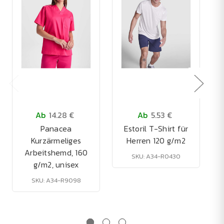
Ab
14.28 €
Ab
5.53 €
Panacea
Estoril T-Shirt für
Kurzärmeliges
Herren 120 g/m2
Arbeitshemd, 160
SKU: A34-R0430
g/m2, unisex
SKU: A34-R9098