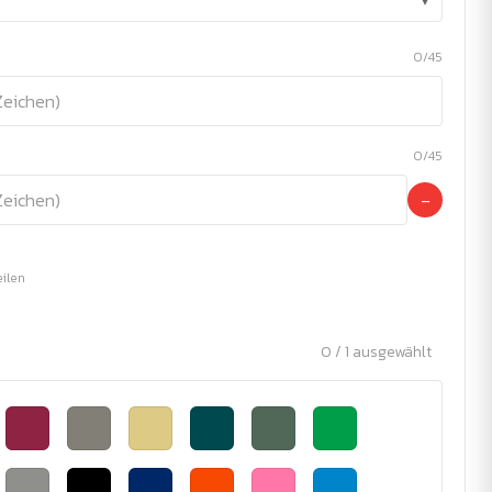
▾
0/45
0/45
−
eilen
0 / 1 ausgewählt