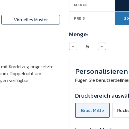
MENGE
25
PREIS
Virtuelles Muster
Menge:
Menge
Menge
von
von
Fruit
Fruit
of
of
the
the
 mit Kordelzug, angesetzte
Loom
Loom
Personalisieren 
Saum, Doppelnaht am
Kapuzenpullover
Kapuzenpullov
280
280
Fügen Sie benutzerdefinie
ngen verfügbar.
g/m²
g/m²
-
-
Digitaldruck
Digitaldruck
Druckbereich auswä
verringern
erhöhen
Brust Mitte
Rücke
t