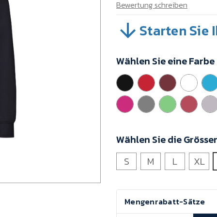
Bewertung schreiben
Starten Sie 
SKU:
93013DN2
Mindestkaufwert:
Wählen Sie eine Farbe
5
Einheiten
Wählen Sie die Grösse
S
M
L
XL
Aktueller
Mengenrabatt-Sätze
Lagerbestand: