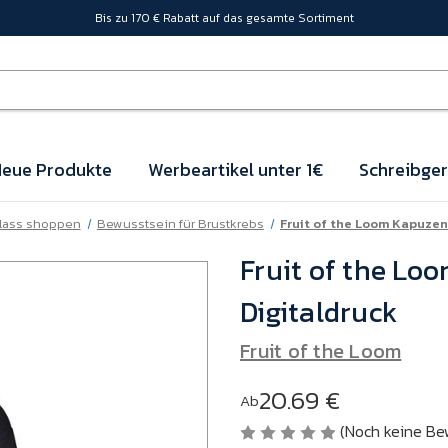
Bis zu 170 € Rabatt auf das gesamte Sortiment
eue Produkte
Werbeartikel unter 1€
Schreibger
lass shoppen
Bewusstsein für Brustkrebs
Fruit of the Loom Kapuzen
Fruit of the Lo
Digitaldruck
Fruit of the Loom
20.69 €
Ab
(Noch keine Be