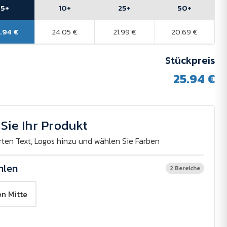
5+
10+
25+
50+
.94 €
24.05 €
21.99 €
20.69 €
Stückpreis
25.94 €
Sie Ihr Produkt
er
rten Text, Logos hinzu und wählen Sie Farben
hlen
2 Bereiche
n Mitte