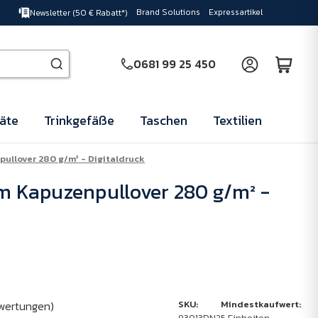
Brand Solutions
Expressartikel
Newsletter (50 € Rabatt*)
0681 99 25 450
äte
Trinkgefäße
Taschen
Textilien
pullover 280 g/m² - Digitaldruck
om Kapuzenpullover 280 g/m² -
wertungen)
SKU:
Mindestkaufwert:
93013DN2
5 Einheiten