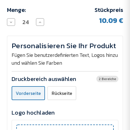
Menge:
Stückpreis
10.09 €
Menge
Menge
von
von
Glas
Glas
FRESH
FRESH
260
260
Personalisieren Sie Ihr Produkt
ml
ml
verringern
erhöhen
Fügen Sie benutzerdefinierten Text, Logos hinzu
und wählen Sie Farben
Druckbereich auswählen
2 Bereiche
Vorderseite
Rückseite
Logo hochladen