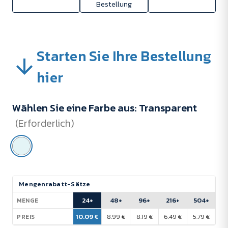
Bestellung
Starten Sie Ihre Bestellung
hier
Wählen Sie eine Farbe aus:
Transparent
(Erforderlich)
Aktueller
Mengenrabatt-Sätze
Lagerbestand:
24+
48+
96+
216+
504+
MENGE
10.09 €
8.99 €
8.19 €
6.49 €
5.79 €
PREIS