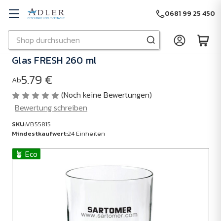
0681 99 25 450
Suchen
Zu Hauptinhalt springen
Glas FRESH 260 ml
5.79 €
Ab
(Noch keine Bewertungen)
Bewertung schreiben
SKU:
VB55815
Mindestkaufwert:
24 Einheiten
🪴 Eco
SKU:
VB55815
Mindestkaufwert:
24
Einheiten