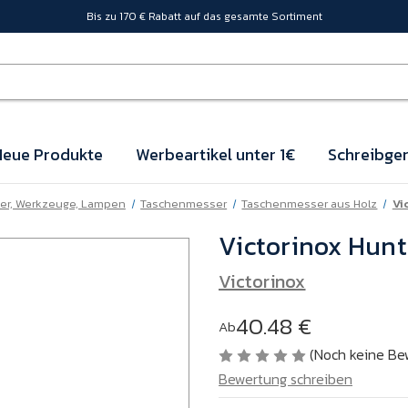
Bis zu 170 € Rabatt auf das gesamte Sortiment
eue Produkte
Werbeartikel unter 1€
Schreibger
er, Werkzeuge, Lampen
Taschenmesser
Taschenmesser aus Holz
Vi
Victorinox Hun
Victorinox
40.48 €
Ab
(Noch keine Be
Bewertung schreiben