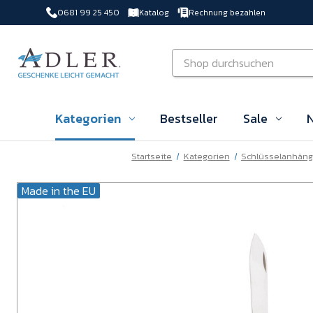
0681 99 25 450
Katalog
Rechnung bezahlen
Zu Hauptinhalt springen
Suchen
Kategorien
Bestseller
Sale
N
Startseite
Kategorien
Schlüsselanhäng
Made in the EU