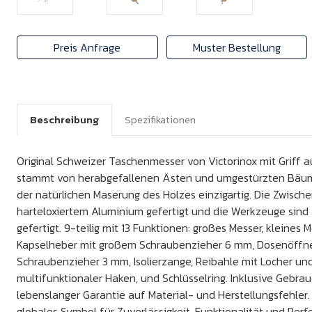
Preis Anfrage
Muster Bestellung
Beschreibung
Spezifikationen
Original Schweizer Taschenmesser von Victorinox mit Griff a
stammt von herabgefallenen Ästen und umgestürzten Bäume
der natürlichen Maserung des Holzes einzigartig. Die Zwisch
harteloxiertem Aluminium gefertigt und die Werkzeuge sind
gefertigt. 9-teilig mit 13 Funktionen: großes Messer, kleines M
Kapselheber mit großem Schraubenzieher 6 mm, Dosenöffne
Schraubenzieher 3 mm, Isolierzange, Reibahle mit Locher und
multifunktionaler Haken, und Schlüsselring. Inklusive Gebr
lebenslanger Garantie auf Material- und Herstellungsfehler. 
globales Symbol für Zuverlässigkeit, Funktionalität und Perf