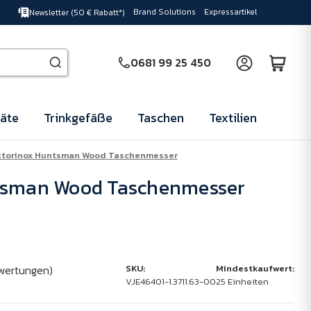
Brand Solutions
Expressartikel
Newsletter (50 € Rabatt*)
0681 99 25 450
äte
Trinkgefäße
Taschen
Textilien
ctorinox Huntsman Wood Taschenmesser
tsman Wood Taschenmesser
wertungen)
SKU:
Mindestkaufwert:
VJE46401-1.3711.63-00
25 Einheiten