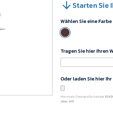
Starten Sie 
SKU:
VJE46401-
1.3711.63-
Wählen Sie eine Farbe
00
Mindestkaufwert:
25
Einheiten
Tragen Sie hier Ihren 
Oder laden Sie hier Ih
Maximale Dateigröße beträgt
5242
xbm, tiff