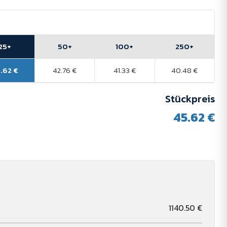
25+
50+
100+
250+
.62 €
42.76 €
41.33 €
40.48 €
Stückpreis
45.62 €
r
1140.50 €