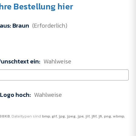
Ihre Bestellung hier
 aus:
Braun
(Erforderlich)
Wunschtext ein:
Wahlweise
r Logo hoch:
Wahlweise
88KB
, Dateitypen sind
bmp, gif, jpg, jpeg, jpe, jif, jfif, jfi, png, wbmp,