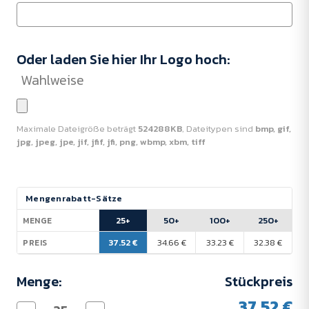
Oder laden Sie hier Ihr Logo hoch:
Wahlweise
Maximale Dateigröße beträgt
524288KB
, Dateitypen sind
bmp, gif,
jpg, jpeg, jpe, jif, jfif, jfi, png, wbmp, xbm, tiff
Aktueller
Mengenrabatt-Sätze
Lagerbestand:
25+
50+
100+
250+
MENGE
37.52 €
34.66 €
33.23 €
32.38 €
PREIS
Menge:
Stückpreis
37.52 €