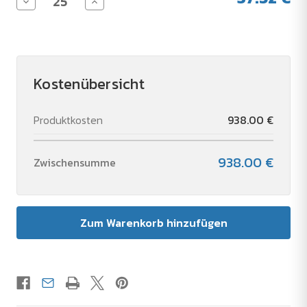
Menge
Menge
von
von
Victorinox
Victorinox
Huntsman
Huntsman
Taschenmesser
Taschenmesser
verringern
erhöhen
Kostenübersicht
Produktkosten
938.00 €
938.00 €
Zwischensumme