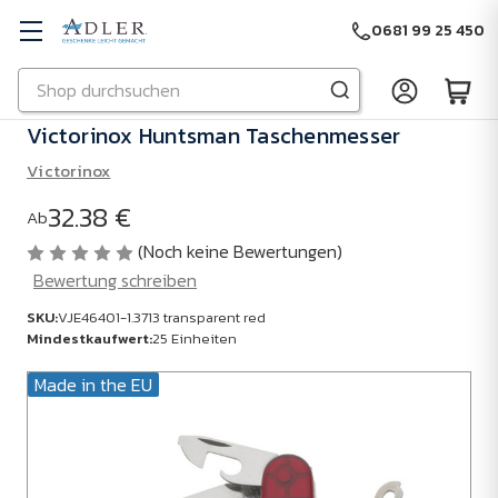
0681 99 25 450
Suchen
Zu Hauptinhalt springen
Victorinox Huntsman Taschenmesser
Victorinox
32.38 €
Ab
(Noch keine Bewertungen)
Bewertung schreiben
SKU:
VJE46401-1.3713 transparent red
Mindestkaufwert:
25 Einheiten
Made in the EU
SKU:
VJE46401-
1.3713
transparent