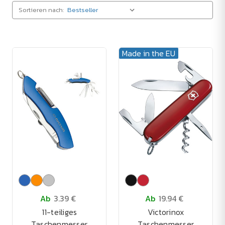
Sortieren nach:
Made in the EU
Ab
3.39 €
Ab
19.94 €
11-teiliges
Victorinox
Taschenmesser
Taschenmesser