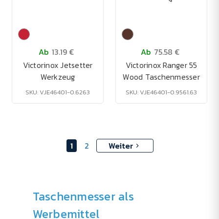
Ab
13.19 €
Ab
75.58 €
Victorinox Jetsetter
Victorinox Ranger 55
Werkzeug
Wood Taschenmesser
SKU: VJE46401-0.6263
SKU: VJE46401-0.9561.63
1
2
Weiter
Taschenmesser als
Werbemittel