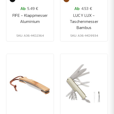
Ab
5.49 €
Ab
4.53 €
FIFE - Klappmesser
LUCY LUX -
Aluminium
Taschenmesser
Bambus
SKU: A36-MO2364
SKU: A36-MO9934